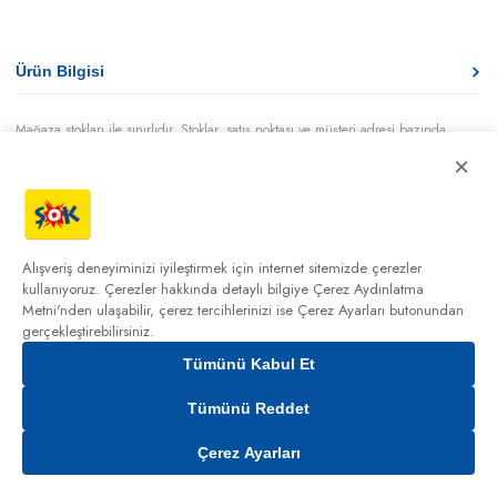
Ürün Bilgisi
Mağaza stokları ile sınırlıdır. Stoklar, satış noktası ve müşteri adresi bazında
değişiklik gösterebilir.
×
Bu üründen en fazla
100
adet sipariş verilebilir. Belirtilen adet üzerindeki
siparişlerin iptal edilmesi hakkı saklıdır.
Alışveriş deneyiminizi iyileştirmek için internet sitemizde çerezler
kullanıyoruz. Çerezler hakkında detaylı bilgiye
Çerez Aydınlatma
Metni'nden
ulaşabilir, çerez tercihlerinizi ise Çerez Ayarları butonundan
gerçekleştirebilirsiniz.
Tümünü Kabul Et
Tümünü Reddet
Çerez Ayarları
Gelince Haber Ver