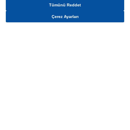
Tümünü Reddet
Çerez Ayarları
Gelince Haber Ver
Mağaza stokları ile sınırlıdır. Stoklar, satış noktası ve müşteri adresi bazında
değişiklik gösterebilir.
Bu üründen en fazla
100
adet sipariş verilebilir. Belirtilen adet üzerindeki
siparişlerin iptal edilmesi hakkı saklıdır.