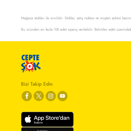
Mağaza stokları ile sınırlıdır. Stoklar, satış noktası ve müşteri adresi bazın
Bu üründen en fazla
100
adet sipariş verilebilir. Belirtilen adet üzerindek
Bizi Takip Edin