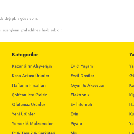
da değişiklik gösterebilir.
i siparişlerin iptal edilmesi hakkı saklıdır.
Kategoriler
Y
Kazandırır Alışverişin
Ev & Yaşam
Ya
Kasa Arkası Ürünler
Evcil Dostlar
Gü
Haftanın Fırsatları
Giyim & Aksesuar
Ku
Şok'tan İste Gelsin
Elektronik
Ki
Glutensiz Ürünler
Ev İnterneti
Ha
Yeni Ürünler
Evin
Ku
Yemeklik Malzemeler
Piyale
Yat
Et & Tavuk & Şarküteri
Mis
İl