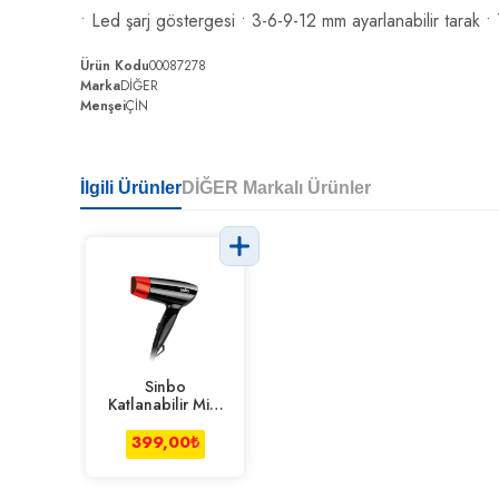
• Led şarj göstergesi • 3-6-9-12 mm ayarlanabilir tarak 
Ürün Kodu
00087278
Marka
DİĞER
Menşei
ÇİN
İlgili Ürünler
DİĞER Markalı Ürünler
Sinbo
Katlanabilir Mini
Saç Kurutma
Makinesi
399,00
₺