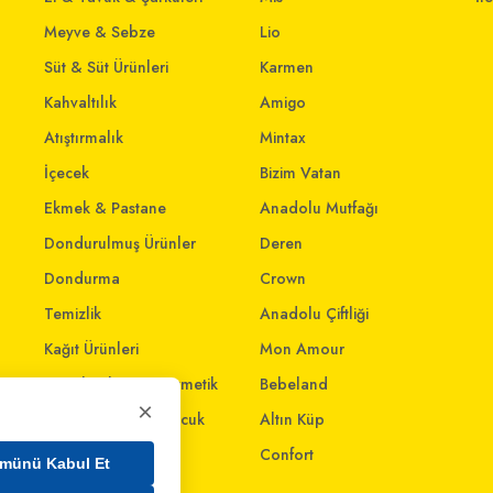
Meyve & Sebze
Lio
Süt & Süt Ürünleri
Karmen
Kahvaltılık
Amigo
Atıştırmalık
Mintax
İçecek
Bizim Vatan
Ekmek & Pastane
Anadolu Mutfağı
Dondurulmuş Ürünler
Deren
Dondurma
Crown
Temizlik
Anadolu Çiftliği
Kağıt Ürünleri
Mon Amour
Kişisel Bakım & Kozmetik
Bebeland
×
Anne - Bebek & Çocuk
Altın Küp
Oyuncak
Confort
münü Kabul Et