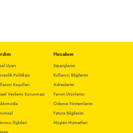
ardım
Hesabım
sal Uyarı
Siparişlerim
venlik Politikası
Kullanıcı Bilgilerim
llanım Koşulları
Adreslerim
şisel Verilerin Korunması
Favori Ürünlerim
kkımızda
Ödeme Yöntemlerim
rumsal
Fatura Bilgilerim
ırımcı İlişkileri
Müşteri Hizmetleri
etişim