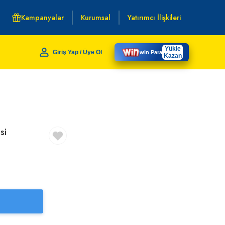
Kampanyalar
Kurumsal
Yatırımcı İlişkileri
Yükle
Giriş Yap / Üye Ol
win Para
Kazan
si