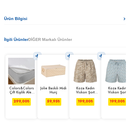
Ürün Bilgisi
İlgili Ürünler
DİĞER Markalı Ürünler
Colors&Colors
Jolie Baskılı Midi
Koza Kadın
Koza Kadın
Çift Kişilik Alez
Hurç
Viskon Şort
Viskon Şort
Lastik Kenarlı
Zebra L-xl
Çiçek S-m
299,00
₺
59,95
₺
199,00
₺
199,00
₺