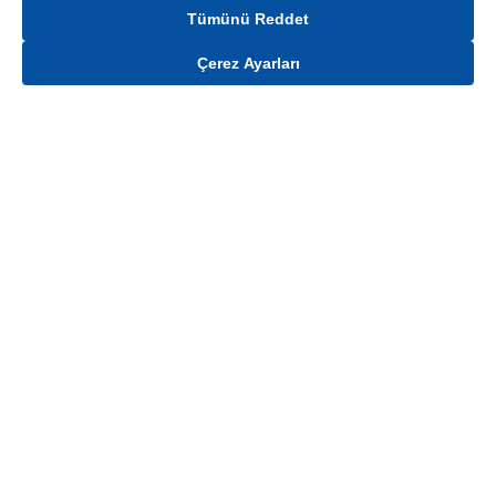
Tümünü Reddet
Çerez Ayarları
Gelince Haber Ver
Mağaza stokları ile sınırlıdır. Stoklar, satış noktası ve müşteri adresi bazında
değişiklik gösterebilir.
Bu üründen en fazla
100
adet sipariş verilebilir. Belirtilen adet üzerindeki
siparişlerin iptal edilmesi hakkı saklıdır.