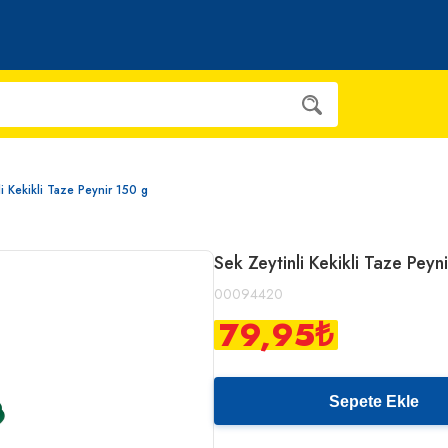
li Kekikli Taze Peynir 150 g
Sek Zeytinli Kekikli Taze Peyn
00094420
79,95
₺
Sepete Ekle