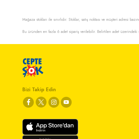
Mağaza stokları ile sınırlıdır. Stoklar, satış noktası ve müşteri adresi bazın
Bu üründen en fazla
6
adet sipariş verilebilir. Belirtilen adet üzerindeki s
Bizi Takip Edin