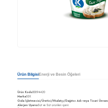
Ürün Bilgisi
Enerji ve Besin Öğeleri
Ürün Kodu
00094420
Marka
SEK
Gıda İşletmecisi/Üretici/İthalatçı/Dağıtıcı Adı veya Ticari Ünvan
Alerjen Uyarısı
Süt ve Süt ürünleri içerir.