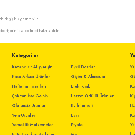
da değişiklik gösterebilir.
iparişlerin iptal edilmesi hakkı saklıdır.
Kategoriler
Y
Kazandırır Alışverişin
Evcil Dostlar
Ya
Kasa Arkası Ürünler
Giyim & Aksesuar
Gü
Haftanın Fırsatları
Elektronik
Ku
Şok'tan İste Gelsin
Lezzet Ödüllü Ürünler
Ki
Glutensiz Ürünler
Ev İnterneti
Ha
Yeni Ürünler
Evin
Ku
Yemeklik Malzemeler
Piyale
Yat
Et & Tavuk & Şarküteri
Mis
İl