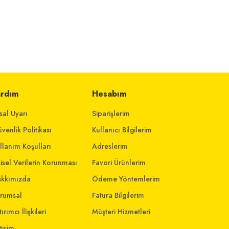
ardım
Hesabım
sal Uyarı
Siparişlerim
venlik Politikası
Kullanıcı Bilgilerim
llanım Koşulları
Adreslerim
şisel Verilerin Korunması
Favori Ürünlerim
kkımızda
Ödeme Yöntemlerim
rumsal
Fatura Bilgilerim
ırımcı İlişkileri
Müşteri Hizmetleri
etişim