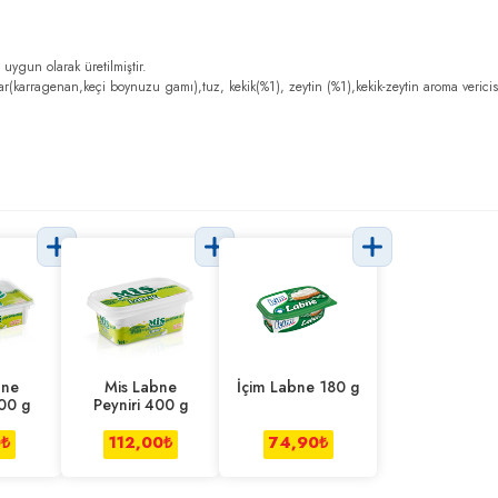
uygun olarak üretilmiştir.
ılar(karragenan,keçi boynuzu gamı),tuz, kekik(%1), zeytin (%1),kekik-zeytin aroma vericis
bne
Mis Labne
İçim Labne 180 g
200 g
Peyniri 400 g
0
₺
112,00
₺
74,90
₺