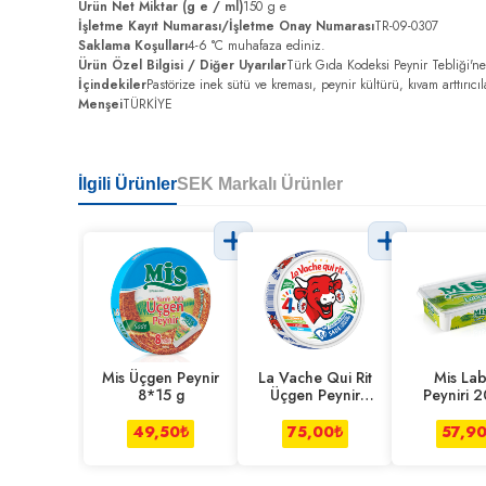
Ürün Net Miktar (g e / ml)
150 g e
İşletme Kayıt Numarası/İşletme Onay Numarası
TR-09-0307
Saklama Koşulları
4-6 °C muhafaza ediniz.
Ürün Özel Bilgisi / Diğer Uyarılar
Türk Gıda Kodeksi Peynir Tebliği'ne 
İçindekiler
Pastörize inek sütü ve kreması, peynir kültürü, kıvam arttırıc
Menşei
TÜRKİYE
İlgili Ürünler
SEK Markalı Ürünler
Mis Üçgen Peynir
La Vache Qui Rit
Mis La
8*15 g
Üçgen Peynir
Peyniri 
8*12.5 g
49,50
₺
75,00
₺
57,9