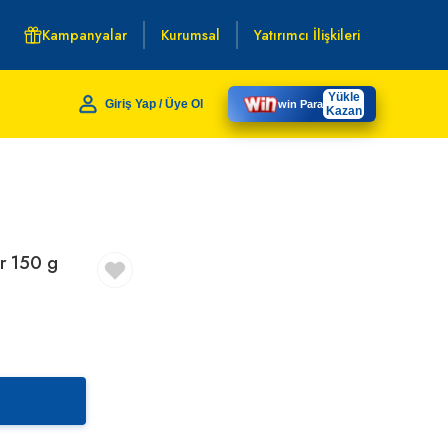
Kampanyalar
Kurumsal
Yatırımcı İlişkileri
Yükle
Giriş Yap / Üye Ol
win Para
Kazan
ir 150 g