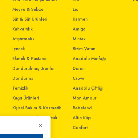
Meyve & Sebze
Lio
Süt & Süt Ürünleri
Karmen
Kahvaltılık
Amigo
Atıştırmalık
Mintax
İçecek
Bizim Vatan
Ekmek & Pastane
Anadolu Mutfağı
Dondurulmuş Ürünler
Deren
Dondurma
Crown
Temizlik
Anadolu Çiftliği
Kağıt Ürünleri
Mon Amour
Kişisel Bakım & Kozmetik
Bebeland
Anne - Bebek & Çocuk
Altın Küp
×
Oyuncak
Confort
Ev & Yaşam