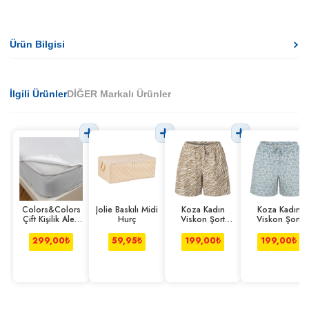
Ürün Bilgisi
İlgili Ürünler
DİĞER Markalı Ürünler
Colors&Colors
Jolie Baskılı Midi
Koza Kadın
Koza Kadın
Çift Kişilik Alez
Hurç
Viskon Şort
Viskon Şort
Lastik Kenarlı
Zebra L-xl
Çiçek S-m
299,00
₺
59,95
₺
199,00
₺
199,00
₺