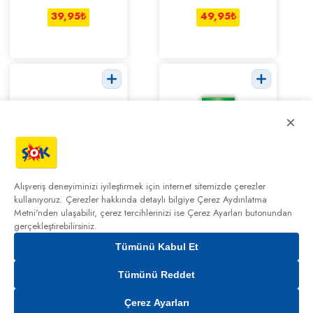
39,95
₺
49,95
₺
×
First Yeşil Nane
Oneo Draje
Şekersiz 27 g
Sakız Karpuz
Alışveriş deneyiminizi iyileştirmek için internet sitemizde çerezler
60 g
kullanıyoruz. Çerezler hakkında detaylı bilgiye
Çerez Aydınlatma
69,95
₺
49,95
₺
49,95
₺
Metni'nden
ulaşabilir, çerez tercihlerinizi ise Çerez Ayarları butonundan
gerçekleştirebilirsiniz.
Tümünü Kabul Et
0,00₺
Tümünü Reddet
Şok
Çerez Ayarları
Market
Kampanyalar
Cepte Şok
Sepetim
Hesabım