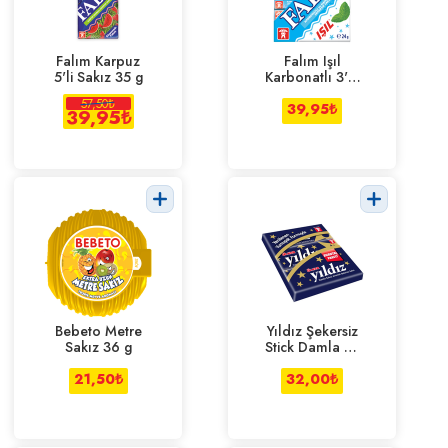
Falım Karpuz
Falım Işıl
5'li Sakız 35 g
Karbonatlı 3'lü
24 g
57,50
₺
39,95
₺
39,95
₺
Bebeto Metre
Yıldız Şekersiz
Sakız 36 g
Stick Damla 21
g
21,50
₺
32,00
₺