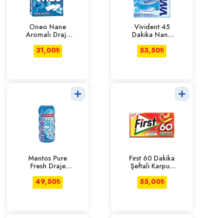
Oneo Nane
Vivident 45
Aromalı Draje
Dakika Nane
Sakız 21 g
Aromalı 33 g
31,00
₺
53,50
₺
Mentos Pure
First 60 Dakika
Fresh Draje
Şeftali Karpuz
Sakız 30 g
27 g
49,50
₺
55,00
₺