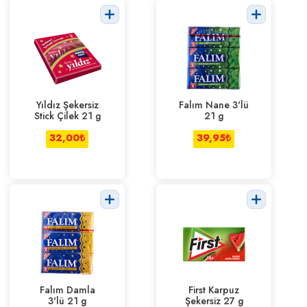
Yıldız Şekersiz
Falım Nane 3'lü
Stick Çilek 21 g
21 g
32,00
₺
39,95
₺
Falım Damla
First Karpuz
3'lü 21 g
Şekersiz 27 g