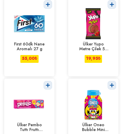
First 60dk Nane
Ülker Yupo
Aromalı 27 g
Metre Çilek 50
g
55,00
₺
19,95
₺
Ülker Pembo
Ülker Oneo
Tuttı Fruttı
Bubble Mini