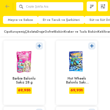
Meyve ve Sebze
Et ve Tavuk ve Şarküteri
Süt ve Süt Ür
Cips
Kuruyemiş
Çikolata
Draje
Gofret
Bisküvi
Kraker ve Tuzlu Bisküvi
Kek
İkra
Barbie Balonlu
Hot Wheels
Sakız 28 g
Balonlu Sakız
28 g
69,95
₺
69,95
₺