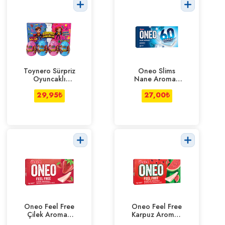
Toynero Sürpriz
Oneo Slims
Oyuncaklı
Nane Aromalı
Yumurta 5 g
60 Dk 14 g
29,95
₺
27,00
₺
Oneo Feel Free
Oneo Feel Free
Çilek Aromalı
Karpuz Aromalı
Şekersiz Sakız
Şekersiz Sakız