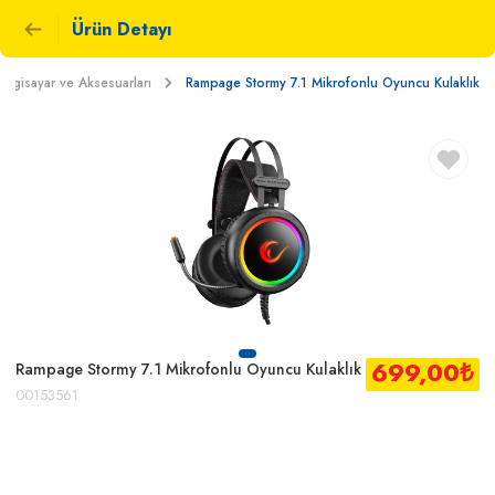
Ürün Detayı
Bilgisayar ve Aksesuarları
Rampage Stormy 7.1 Mikrofonlu Oyuncu Kulaklık
699,00
₺
Rampage Stormy 7.1 Mikrofonlu Oyuncu Kulaklık
00153561