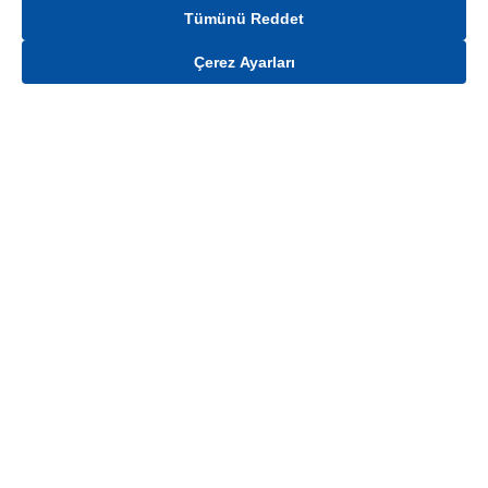
Tümünü Reddet
Çerez Ayarları
Gelince Haber Ver
Mağaza stokları ile sınırlıdır. Stoklar, satış noktası ve müşteri adresi bazında
değişiklik gösterebilir.
Bu üründen en fazla
100
adet sipariş verilebilir. Belirtilen adet üzerindeki
siparişlerin iptal edilmesi hakkı saklıdır.