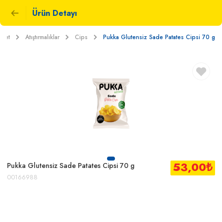
Ürün Detayı
rket
Atıştırmalıklar
Cips
Pukka Glutensiz Sade Patates Cipsi 70 g
53,00
₺
Pukka Glutensiz Sade Patates Cipsi 70 g
00166988