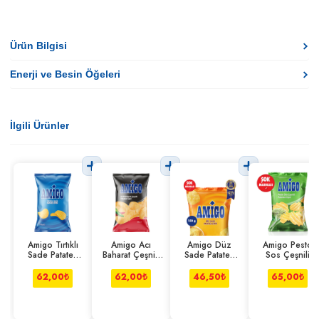
Ürün Bilgisi
Enerji ve Besin Öğeleri
İlgili Ürünler
Amigo Tırtıklı
Amigo Acı
Amigo Düz
Amigo Pesto
Sade Patates
Baharat Çeşnili
Sade Patates
Sos Çeşnili
Cipsi 200 g
Patates Cipsi
Cipsi 150 g
Patates Cipsi
200 g
200 g
62,00
₺
62,00
₺
46,50
₺
65,00
₺