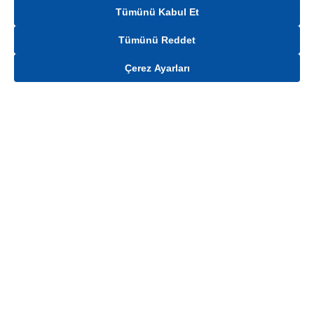
Tümünü Kabul Et
Tümünü Reddet
Çerez Ayarları
Gelince Haber Ver
Mağaza stokları ile sınırlıdır. Stoklar, satış noktası ve müşteri adresi bazında
değişiklik gösterebilir.
Bu üründen en fazla
100
adet sipariş verilebilir. Belirtilen adet üzerindeki