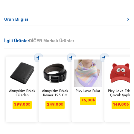
Ürün Bilgisi
İlgili Ürünler
DİĞER Markalı Ürünler
Altınyıldız Erkek
Altınyıldız Erkek
Pixy Love Fular
Pixy Love Erkek
Cüzdan
Kemer 125 Cm
Çocuk Şapka
Kırmızı
75,00
₺
399,00
₺
249,00
₺
149,00
₺