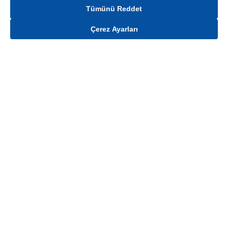
Tümünü Reddet
Çerez Ayarları
Gelince Haber Ver
Mağaza stokları ile sınırlıdır. Stoklar, satış noktası ve müşteri adresi bazında
değişiklik gösterebilir.
Bu üründen en fazla
100
adet sipariş verilebilir. Belirtilen adet üzerindeki
siparişlerin iptal edilmesi hakkı saklıdır.