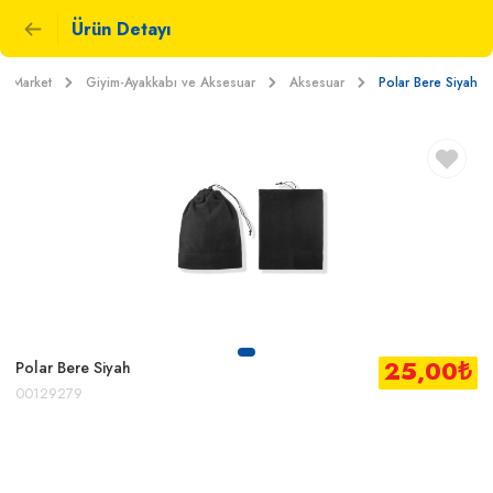
Ürün Detayı
Market
Giyim-Ayakkabı ve Aksesuar
Aksesuar
Polar Bere Siyah
25,00
₺
Polar Bere Siyah
00129279