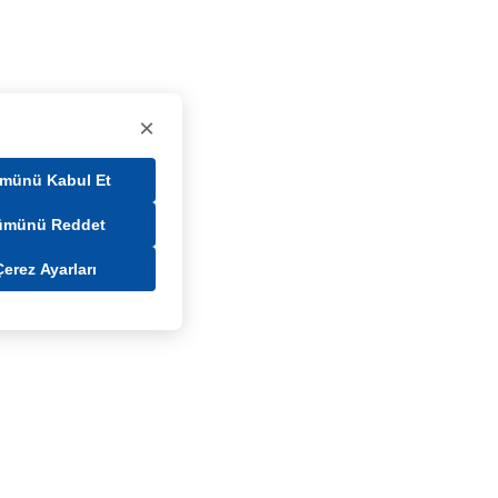
×
münü Kabul Et
ümünü Reddet
Çerez Ayarları