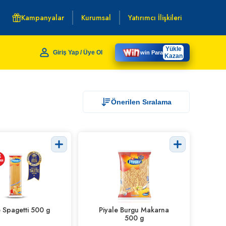
Kampanyalar
Kurumsal
Yatırımcı İlişkileri
Yükle
Giriş Yap / Üye Ol
win Para
Kazan
Önerilen Sıralama
e Spagetti 500 g
Piyale Burgu Makarna
500 g