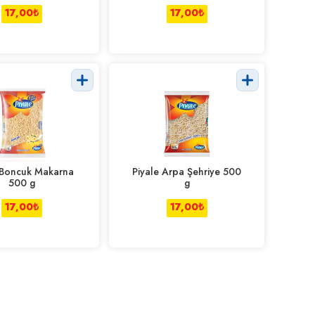
17,00
₺
17,00
₺
 Boncuk Makarna
Piyale Arpa Şehriye 500
500 g
g
17,00
₺
17,00
₺