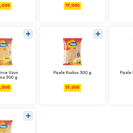
7,00
₺
17,00
₺
 İnce Uzun
Piyale Kuskus 500 g
Piyale
na 500 g
7,00
₺
17,00
₺