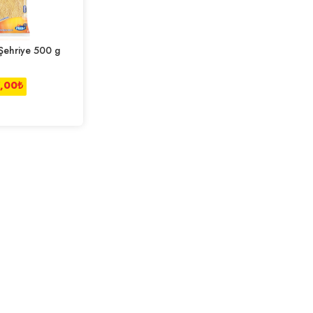
 Şehriye 500 g
7,00
₺