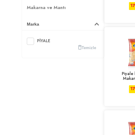
1
Makarna ve Mantı
Marka
PİYALE
Temizle
Piyale
Makar
1