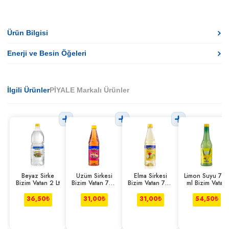
Ürün Bilgisi
Enerji ve Besin Öğeleri
İlgili Ürünler
PİYALE Markalı Ürünler
Beyaz Sirke
Üzüm Sirkesi
Elma Sirkesi
Limon Suyu 75
Bizim Vatan 2 Lt
Bizim Vatan 750
Bizim Vatan 750
ml Bizim Vatan
ml
ml
36,50
₺
31,00
₺
31,00
₺
54,50
₺