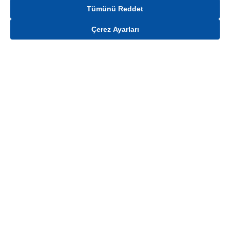
Tümünü Reddet
Çerez Ayarları
Gelince Haber Ver
Mağaza stokları ile sınırlıdır. Stoklar, satış noktası ve müşteri adresi bazında
değişiklik gösterebilir.
Bu üründen en fazla
100
adet sipariş verilebilir. Belirtilen adet üzerindeki
siparişlerin iptal edilmesi hakkı saklıdır.