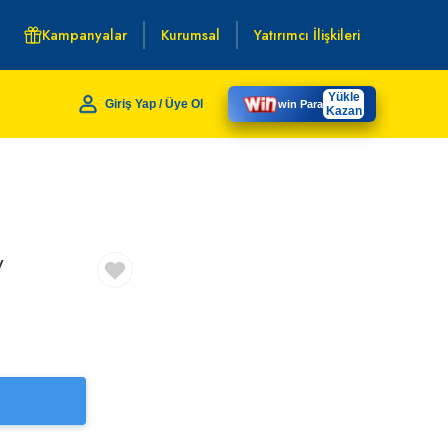
Kampanyalar
Kurumsal
Yatırımcı İlişkileri
Yükle
Giriş Yap / Üye Ol
win Para
Kazan
y