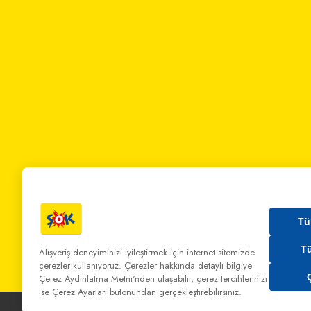
Tü
T
Alışveriş deneyiminizi iyileştirmek için internet sitemizde
çerezler kullanıyoruz. Çerezler hakkında detaylı bilgiye
Bizi Arayın:
0 850 808 00 00
Bize Yazın:
musterihiz
Çerez Aydınlatma Metni'nden
ulaşabilir, çerez tercihlerinizi
ise Çerez Ayarları butonundan gerçekleştirebilirsiniz.