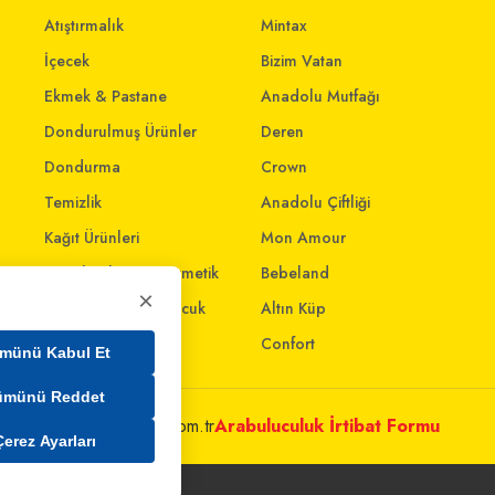
Atıştırmalık
Mintax
İçecek
Bizim Vatan
Ekmek & Pastane
Anadolu Mutfağı
Dondurulmuş Ürünler
Deren
Dondurma
Crown
Temizlik
Anadolu Çiftliği
Kağıt Ürünleri
Mon Amour
Kişisel Bakım & Kozmetik
Bebeland
×
Anne - Bebek & Çocuk
Altın Küp
Oyuncak
Confort
münü Kabul Et
ümünü Reddet
metleri@mim.sokmarket.com.tr
Arabuluculuk İrtibat Formu
Çerez Ayarları