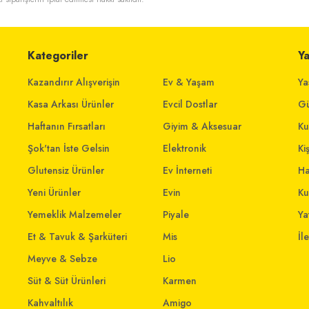
Kategoriler
Y
Kazandırır Alışverişin
Ev & Yaşam
Ya
Kasa Arkası Ürünler
Evcil Dostlar
Gü
Haftanın Fırsatları
Giyim & Aksesuar
Ku
Şok'tan İste Gelsin
Elektronik
Ki
Glutensiz Ürünler
Ev İnterneti
Ha
Yeni Ürünler
Evin
Ku
Yemeklik Malzemeler
Piyale
Yat
Et & Tavuk & Şarküteri
Mis
İl
Meyve & Sebze
Lio
Süt & Süt Ürünleri
Karmen
Kahvaltılık
Amigo