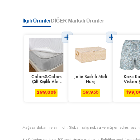
İlgili Ürünler
DİĞER Markalı Ürünler
Colors&Colors
Jolie Baskılı Midi
Koza Ka
Çift Kişilik Alez
Hurç
Viskon 
Lastik Kenarlı
Çiçek 
299,00
₺
59,95
₺
199,0
Mağaza stokları ile sınırlıdır. Stoklar, satış noktası ve müşteri adresi bazın
Bu üründen en fazla
100
adet sipariş verilebilir. Belirtilen adet üzerindek