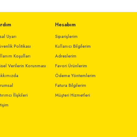
ardım
Hesabım
sal Uyarı
Siparişlerim
venlik Politikası
Kullanıcı Bilgilerim
llanım Koşulları
Adreslerim
şisel Verilerin Korunması
Favori Ürünlerim
kkımızda
Ödeme Yöntemlerim
rumsal
Fatura Bilgilerim
ırımcı İlişkileri
Müşteri Hizmetleri
etişim