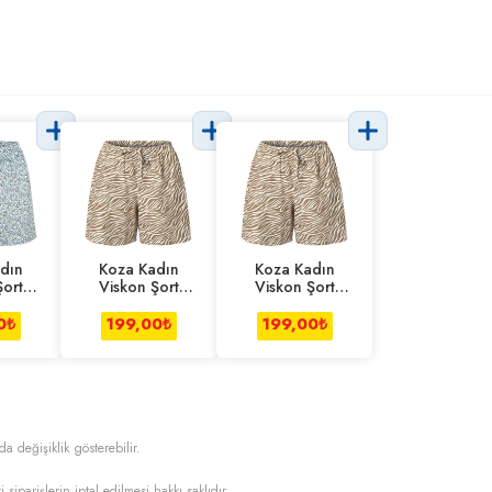
dın
Koza Kadın
Koza Kadın
Şort
Viskon Şort
Viskon Şort
S-m
Zebra L-xl
Zebra S-m
0
₺
199,00
₺
199,00
₺
da değişiklik gösterebilir.
i siparişlerin iptal edilmesi hakkı saklıdır.