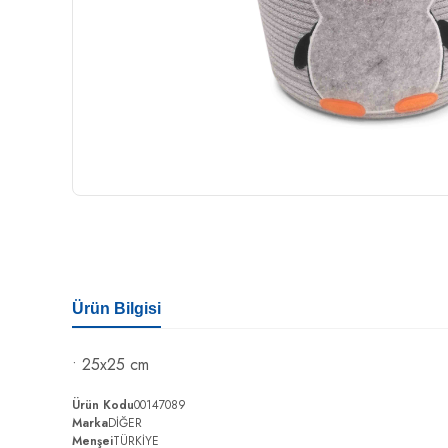
Ürün Bilgisi
• 25x25 cm
Ürün Kodu
00147089
Marka
DİĞER
Menşei
TÜRKİYE