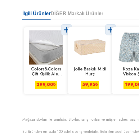
İlgili Ürünler
DİĞER Markalı Ürünler
Colors&Colors
Jolie Baskılı Midi
Koza Ka
Çift Kişilik Alez
Hurç
Viskon 
Lastik Kenarlı
Çiçek 
299,00
₺
59,95
₺
199,0
Mağaza stokları ile sınırlıdır. Stoklar, satış noktası ve müşteri adresi bazın
Bu üründen en fazla
100
adet sipariş verilebilir. Belirtilen adet üzerindek