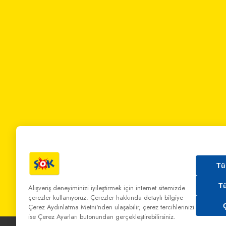
Tü
T
Alışveriş deneyiminizi iyileştirmek için internet sitemizde
çerezler kullanıyoruz. Çerezler hakkında detaylı bilgiye
Bizi Arayın:
0 850 808 00 00
Bize Yazın:
musterihiz
Çerez Aydınlatma Metni'nden
ulaşabilir, çerez tercihlerinizi
ise Çerez Ayarları butonundan gerçekleştirebilirsiniz.