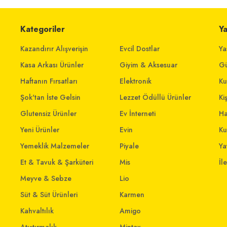
Kategoriler
Y
Kazandırır Alışverişin
Evcil Dostlar
Ya
Kasa Arkası Ürünler
Giyim & Aksesuar
Gü
Haftanın Fırsatları
Elektronik
Ku
Şok'tan İste Gelsin
Lezzet Ödüllü Ürünler
Ki
Glutensiz Ürünler
Ev İnterneti
Ha
Yeni Ürünler
Evin
Ku
Yemeklik Malzemeler
Piyale
Yat
Et & Tavuk & Şarküteri
Mis
İl
Meyve & Sebze
Lio
Süt & Süt Ürünleri
Karmen
Kahvaltılık
Amigo