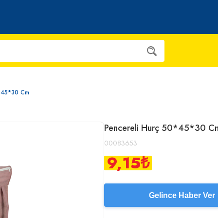
0*45*30 Cm
Pencereli Hurç 50*45*30 C
00083653
9,15
₺
Gelince Haber Ver