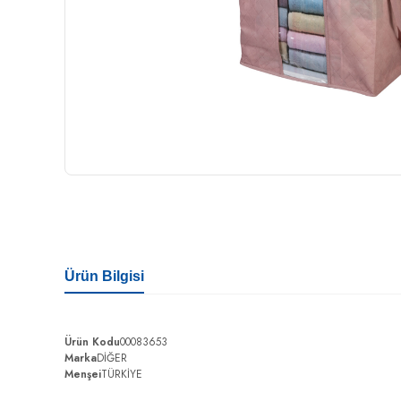
Ürün Bilgisi
Ürün Kodu
00083653
Marka
DİĞER
Menşei
TÜRKİYE