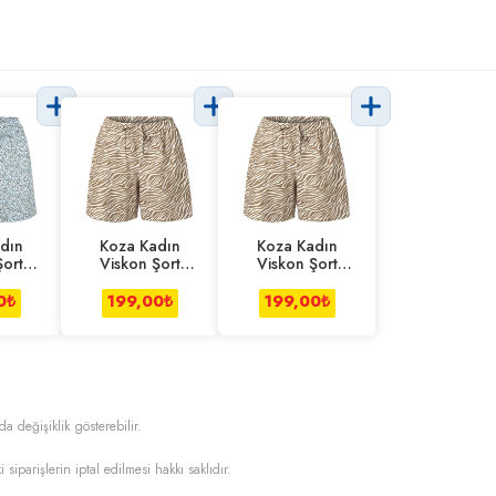
dın
Koza Kadın
Koza Kadın
Şort
Viskon Şort
Viskon Şort
S-m
Zebra L-xl
Zebra S-m
0
₺
199,00
₺
199,00
₺
da değişiklik gösterebilir.
i siparişlerin iptal edilmesi hakkı saklıdır.