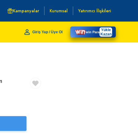
Kampanyalar
Kurumsal
Yatırımcı İlişkileri
Yükle
Giriş Yap / Üye Ol
win Para
Kazan
m