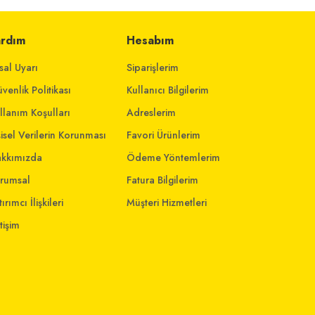
ardım
Hesabım
sal Uyarı
Siparişlerim
venlik Politikası
Kullanıcı Bilgilerim
llanım Koşulları
Adreslerim
şisel Verilerin Korunması
Favori Ürünlerim
kkımızda
Ödeme Yöntemlerim
rumsal
Fatura Bilgilerim
ırımcı İlişkileri
Müşteri Hizmetleri
etişim