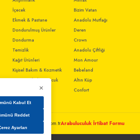
Atıştırmalık
Mintax
İçecek
Bizim Vatan
Ekmek & Pastane
Anadolu Mutfağı
Dondurulmuş Ürünler
Deren
Dondurma
Crown
Temizlik
Anadolu Çiftliği
Kağıt Ürünleri
Mon Amour
Kişisel Bakım & Kozmetik
Bebeland
Anne - Bebek & Çocuk
Altın Küp
×
Oyuncak
Confort
Ev & Yaşam
münü Kabul Et
ümünü Reddet
metleri@mim.sokmarket.com.tr
Arabuluculuk İrtibat Formu
Çerez Ayarları