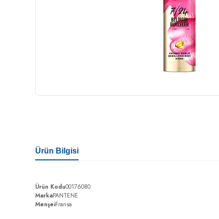
Ürün Bilgisi
Ürün Kodu
00176080
Marka
PANTENE
Menşei
Fransa