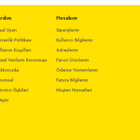
ardım
Hesabım
sal Uyarı
Siparişlerim
venlik Politikası
Kullanıcı Bilgilerim
llanım Koşulları
Adreslerim
şisel Verilerin Korunması
Favori Ürünlerim
kkımızda
Ödeme Yöntemlerim
rumsal
Fatura Bilgilerim
ırımcı İlişkileri
Müşteri Hizmetleri
etişim