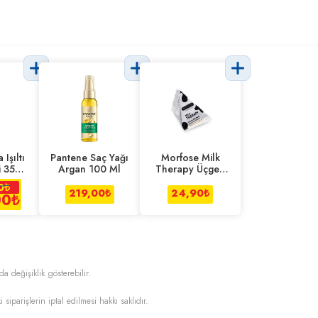
 Işıltı
Pantene Saç Yağı
Morfose Milk
i 350
Argan 100 Ml
Therapy Üçgen
Saç Maske 25 Ml
0
₺
219,00
₺
24,90
₺
00
₺
da değişiklik gösterebilir.
i siparişlerin iptal edilmesi hakkı saklıdır.