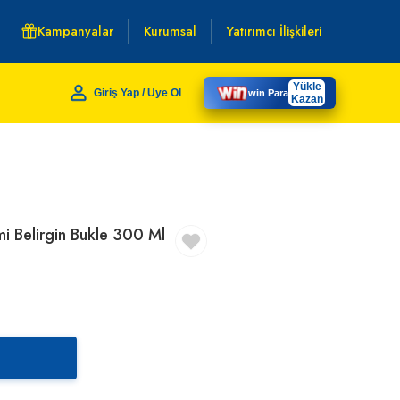
Kampanyalar
Kurumsal
Yatırımcı İlişkileri
Yükle
Giriş Yap / Üye Ol
win Para
Kazan
i Belirgin Bukle 300 Ml