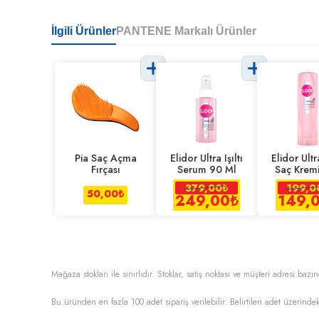
İlgili Ürünler
PANTENE Markalı Ürünler
Pia Saç Açma
Elidor Ultra Işıltı
Elidor Ultra
Fırçası
Serum 90 Ml
Saç Krem
Ml
379,00
₺
199,0
50,00
₺
249,00
₺
149,
Mağaza stokları ile sınırlıdır. Stoklar, satış noktası ve müşteri adresi bazın
Bu üründen en fazla
100
adet sipariş verilebilir. Belirtilen adet üzerindek