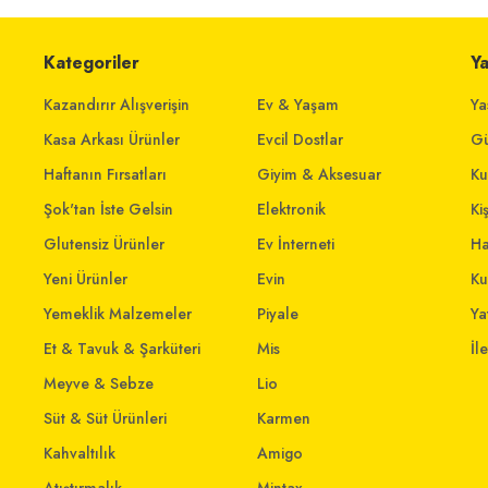
Kategoriler
Y
Kazandırır Alışverişin
Ev & Yaşam
Ya
Kasa Arkası Ürünler
Evcil Dostlar
Gü
Haftanın Fırsatları
Giyim & Aksesuar
Ku
Şok'tan İste Gelsin
Elektronik
Ki
Glutensiz Ürünler
Ev İnterneti
Ha
Yeni Ürünler
Evin
Ku
Yemeklik Malzemeler
Piyale
Yat
Et & Tavuk & Şarküteri
Mis
İl
Meyve & Sebze
Lio
Süt & Süt Ürünleri
Karmen
Kahvaltılık
Amigo