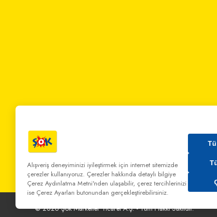
Tü
T
Alışveriş deneyiminizi iyileştirmek için internet sitemizde
çerezler kullanıyoruz. Çerezler hakkında detaylı bilgiye
Bizi Arayın:
0 850 808 00 00
Bize Yazın:
musterihiz
Çerez Aydınlatma Metni'nden
ulaşabilir, çerez tercihlerinizi
ise Çerez Ayarları butonundan gerçekleştirebilirsiniz.
©
2026
Şok Marketler Ticaret A.Ş. - Tüm Hakkı Saklıdır.