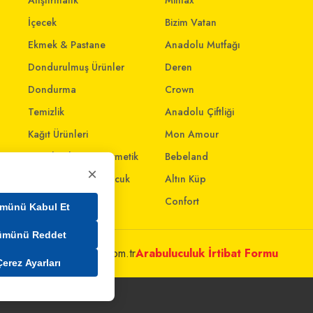
Atıştırmalık
Mintax
İçecek
Bizim Vatan
Ekmek & Pastane
Anadolu Mutfağı
Dondurulmuş Ürünler
Deren
Dondurma
Crown
Temizlik
Anadolu Çiftliği
Kağıt Ürünleri
Mon Amour
Kişisel Bakım & Kozmetik
Bebeland
×
Anne - Bebek & Çocuk
Altın Küp
Oyuncak
Confort
münü Kabul Et
ümünü Reddet
metleri@mim.sokmarket.com.tr
Arabuluculuk İrtibat Formu
Çerez Ayarları