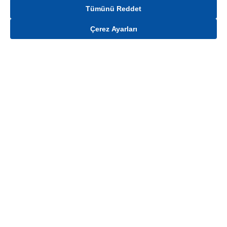
Tümünü Reddet
Çerez Ayarları
Gelince Haber Ver
Mağaza stokları ile sınırlıdır. Stoklar, satış noktası ve müşteri adresi bazında
değişiklik gösterebilir.
Bu üründen en fazla
100
adet sipariş verilebilir. Belirtilen adet üzerindeki
siparişlerin iptal edilmesi hakkı saklıdır.