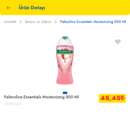
Ürün Detayı
e Kozmetik
Banyo ve Sabun
Palmolive Essentials Moisturizing 500 Ml
45,45
₺
Palmolive Essentials Moisturizing 500 Ml
00090416