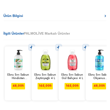
Ürün Bilgisi
İlgili Ürünler
PALMOLİVE Markalı Ürünler
Ebru Sıvı Sabun
Ebru Sıvı Sabun
Ebru Sıvı Sabun
Ebru Sıvı Sabun
Hindistan
Zeytinyağlı 4 L
Gül Bahçesi 4 L
Okyanus
Cevizi 750 ml
Rüzgarı 750 ml
48,00
₺
165,00
₺
165,00
₺
48,00
₺