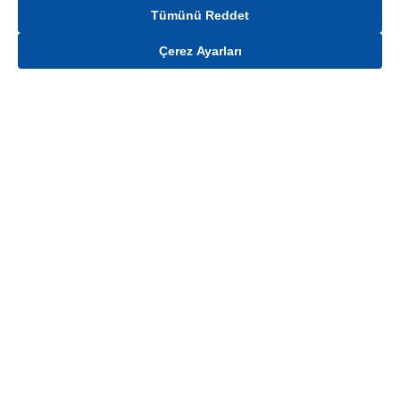
Tümünü Reddet
Çerez Ayarları
Gelince Haber Ver
Mağaza stokları ile sınırlıdır. Stoklar, satış noktası ve müşteri adresi bazında
değişiklik gösterebilir.
Bu üründen en fazla
100
adet sipariş verilebilir. Belirtilen adet üzerindeki
siparişlerin iptal edilmesi hakkı saklıdır.