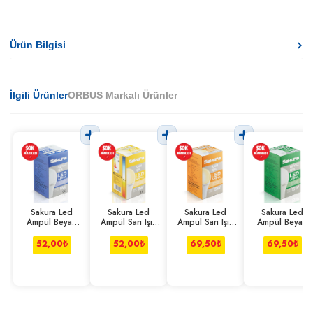
Ürün Bilgisi
İlgili Ürünler
ORBUS Markalı Ürünler
Sakura Led
Sakura Led
Sakura Led
Sakura Led
Ampül Beyaz
Ampül Sarı Işık
Ampül Sarı Işık
Ampül Beyaz
Işık 9 W
9 W
15w
Işık 15w
52,00
₺
52,00
₺
69,50
₺
69,50
₺