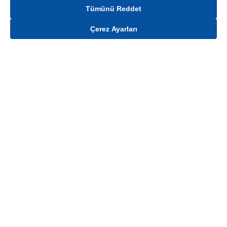
Tümünü Reddet
Çerez Ayarları
Gelince Haber Ver
Mağaza stokları ile sınırlıdır. Stoklar, satış noktası ve müşteri adresi bazında
değişiklik gösterebilir.
Bu üründen en fazla
100
adet sipariş verilebilir. Belirtilen adet üzerindeki
siparişlerin iptal edilmesi hakkı saklıdır.