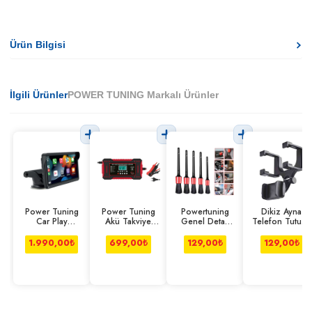
Ürün Bilgisi
İlgili Ürünler
POWER TUNING Markalı Ürünler
Power Tuning
Power Tuning
Powertuning
Dikiz Ayna
Car Play
Akü Takviye
Genel Detay
Telefon Tutucu
Multimedia
Cihazı
Temizleme
Çok
Fırçası 5'li Set
Fonksiyonlu
1.990,00
₺
699,00
₺
129,00
₺
129,00
₺