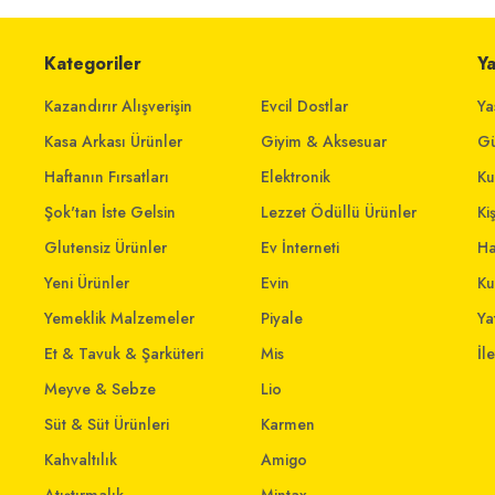
Kategoriler
Y
Kazandırır Alışverişin
Evcil Dostlar
Ya
Kasa Arkası Ürünler
Giyim & Aksesuar
Gü
Haftanın Fırsatları
Elektronik
Ku
Şok'tan İste Gelsin
Lezzet Ödüllü Ürünler
Ki
Glutensiz Ürünler
Ev İnterneti
Ha
Yeni Ürünler
Evin
Ku
Yemeklik Malzemeler
Piyale
Yat
Et & Tavuk & Şarküteri
Mis
İl
Meyve & Sebze
Lio
Süt & Süt Ürünleri
Karmen
Kahvaltılık
Amigo