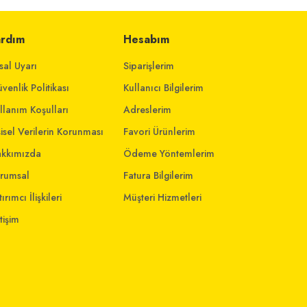
ardım
Hesabım
sal Uyarı
Siparişlerim
venlik Politikası
Kullanıcı Bilgilerim
llanım Koşulları
Adreslerim
şisel Verilerin Korunması
Favori Ürünlerim
kkımızda
Ödeme Yöntemlerim
rumsal
Fatura Bilgilerim
ırımcı İlişkileri
Müşteri Hizmetleri
etişim