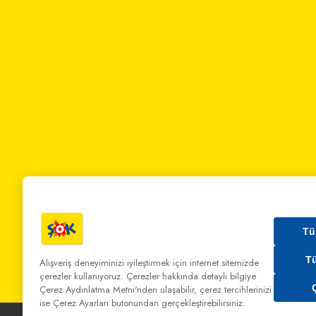
Tü
T
Alışveriş deneyiminizi iyileştirmek için internet sitemizde
çerezler kullanıyoruz. Çerezler hakkında detaylı bilgiye
Bizi Arayın:
0 850 808 00 00
Bize Yazın:
musterihiz
Çerez Aydınlatma Metni'nden
ulaşabilir, çerez tercihlerinizi
ise Çerez Ayarları butonundan gerçekleştirebilirsiniz.