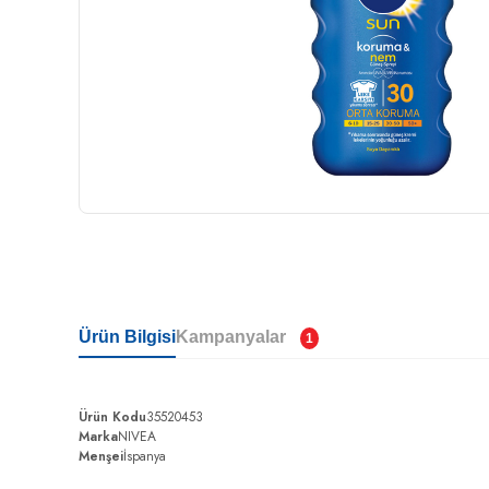
Ürün Bilgisi
Kampanyalar
1
Ürün Kodu
35520453
Marka
NIVEA
Menşei
İspanya