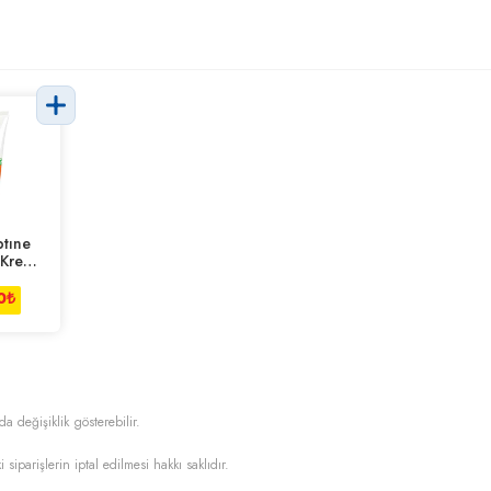
ptıne
 Krem
+ 150
0
₺
da değişiklik gösterebilir.
i siparişlerin iptal edilmesi hakkı saklıdır.