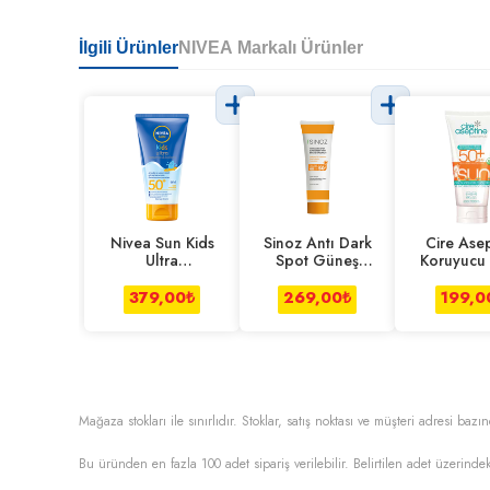
İlgili Ürünler
NIVEA Markalı Ürünler
Nivea Sun Kids
Sinoz Antı Dark
Cire Ase
Ultra
Spot Güneş
Koruyucu
Koruma&Bakım
Kremi 50 Ml
Çocuk 50
50+ 150 Ml
Ml
379,00
₺
269,00
₺
199,0
Mağaza stokları ile sınırlıdır. Stoklar, satış noktası ve müşteri adresi bazın
Bu üründen en fazla
100
adet sipariş verilebilir. Belirtilen adet üzerindek