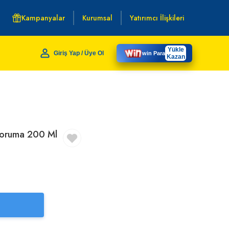
Kampanyalar
Kurumsal
Yatırımcı İlişkileri
Yükle
Giriş Yap / Üye Ol
win Para
Kazan
Koruma 200 Ml