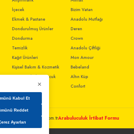
Atıştırmalık
Mintax
İçecek
Bizim Vatan
Ekmek & Pastane
Anadolu Mutfağı
Dondurulmuş Ürünler
Deren
Dondurma
Crown
Temizlik
Anadolu Çiftliği
Kağıt Ürünleri
Mon Amour
Kişisel Bakım & Kozmetik
Bebeland
Anne - Bebek & Çocuk
Altın Küp
×
Oyuncak
Confort
Ev & Yaşam
münü Kabul Et
ümünü Reddet
metleri@mim.sokmarket.com.tr
Arabuluculuk İrtibat Formu
Çerez Ayarları