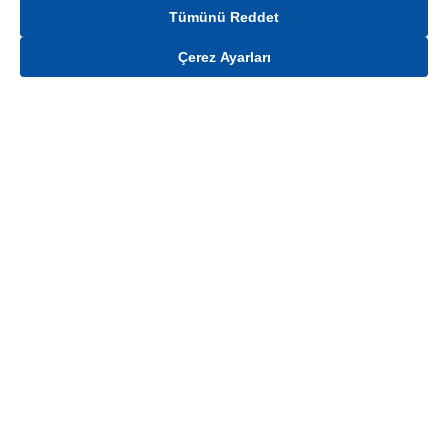
Tümünü Reddet
Çerez Ayarları
Gelince Haber Ver
Mağaza stokları ile sınırlıdır. Stoklar, satış noktası ve müşteri adresi bazında
değişiklik gösterebilir.
Bu üründen en fazla
100
adet sipariş verilebilir. Belirtilen adet üzerindeki
siparişlerin iptal edilmesi hakkı saklıdır.