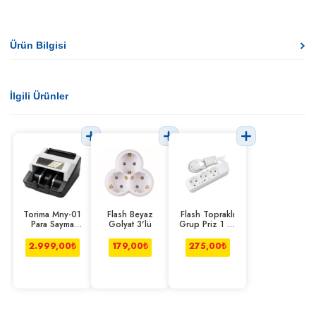
Ürün Bilgisi
İlgili Ürünler
Torima Mny-01
Flash Beyaz
Flash Topraklı
Para Sayma
Golyat 3'lü
Grup Priz 1 Mt
Makinesi
Kablolu 3'lü
2.999,00
₺
179,00
₺
275,00
₺