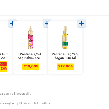
 Işıltı
Pantene 7/24
Pantene Saç Yağı
i 350
Saç Bakım Kremi
Argan 100 Ml
Belirgin Bukle
0
₺
300 Ml
219,00
₺
219,00
₺
00
₺
da değişiklik gösterebilir.
i siparişlerin iptal edilmesi hakkı saklıdır.