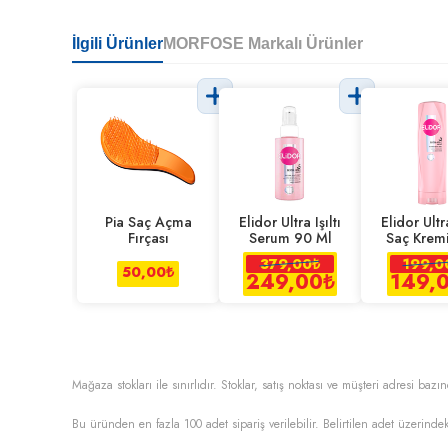
İlgili Ürünler
MORFOSE Markalı Ürünler
Pia Saç Açma
Elidor Ultra Işıltı
Elidor Ultra
Fırçası
Serum 90 Ml
Saç Krem
Ml
379,00
₺
199,0
50,00
₺
249,00
₺
149,
Mağaza stokları ile sınırlıdır. Stoklar, satış noktası ve müşteri adresi bazın
Bu üründen en fazla
100
adet sipariş verilebilir. Belirtilen adet üzerindek