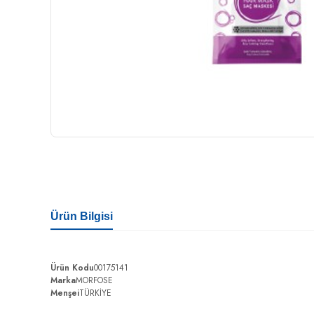
Ürün Bilgisi
Ürün Kodu
00175141
Marka
MORFOSE
Menşei
TÜRKİYE