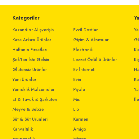
Kategoriler
Y
Kazandırır Alışverişin
Evcil Dostlar
Ya
Kasa Arkası Ürünler
Giyim & Aksesuar
Gü
Haftanın Fırsatları
Elektronik
Ku
Şok'tan İste Gelsin
Lezzet Ödüllü Ürünler
Ki
Glutensiz Ürünler
Ev İnterneti
Ha
Yeni Ürünler
Evin
Ku
Yemeklik Malzemeler
Piyale
Yat
Et & Tavuk & Şarküteri
Mis
İl
Meyve & Sebze
Lio
Süt & Süt Ürünleri
Karmen
Kahvaltılık
Amigo