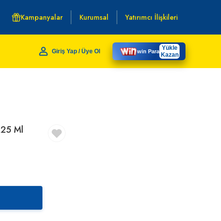
Kampanyalar
Kurumsal
Yatırımcı İlişkileri
Yükle
Giriş Yap / Üye Ol
win Para
Kazan
 25 Ml