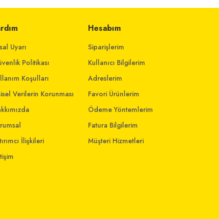
ardım
Hesabım
sal Uyarı
Siparişlerim
venlik Politikası
Kullanıcı Bilgilerim
llanım Koşulları
Adreslerim
şisel Verilerin Korunması
Favori Ürünlerim
kkımızda
Ödeme Yöntemlerim
rumsal
Fatura Bilgilerim
ırımcı İlişkileri
Müşteri Hizmetleri
etişim