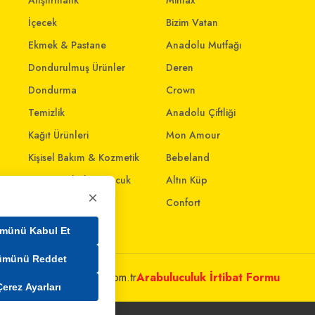
Atıştırmalık
Mintax
İçecek
Bizim Vatan
Ekmek & Pastane
Anadolu Mutfağı
Dondurulmuş Ürünler
Deren
Dondurma
Crown
Temizlik
Anadolu Çiftliği
Kağıt Ürünleri
Mon Amour
Kişisel Bakım & Kozmetik
Bebeland
Anne - Bebek & Çocuk
Altın Küp
×
Oyuncak
Confort
Ev & Yaşam
münü Kabul Et
ümünü Reddet
metleri@mim.sokmarket.com.tr
Arabuluculuk İrtibat Formu
Çerez Ayarları