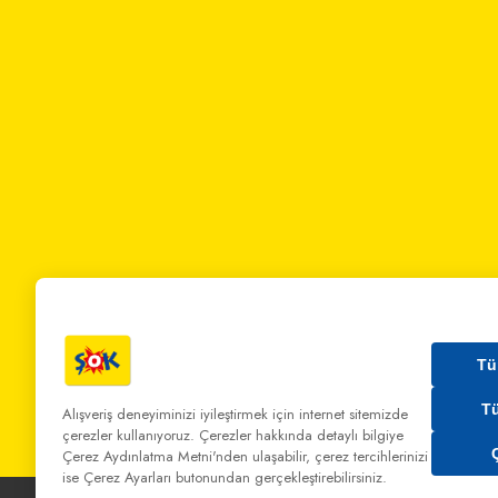
Tü
T
Alışveriş deneyiminizi iyileştirmek için internet sitemizde
çerezler kullanıyoruz. Çerezler hakkında detaylı bilgiye
Bizi Arayın:
0 850 808 00 00
Bize Yazın:
musterihiz
Çerez Aydınlatma Metni'nden
ulaşabilir, çerez tercihlerinizi
ise Çerez Ayarları butonundan gerçekleştirebilirsiniz.