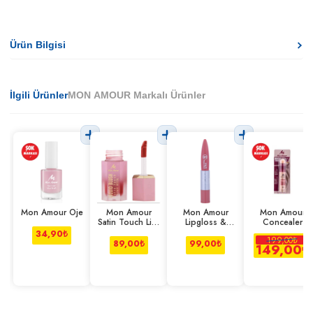
Ürün Bilgisi
İlgili Ürünler
MON AMOUR Markalı Ürünler
Mon Amour Oje
Mon Amour
Mon Amour
Mon Amour
Satin Touch Likit
Lipgloss &
Concealer
Allık
Lipstick
34,90
₺
199,00
₺
89,00
₺
99,00
₺
149,00
₺