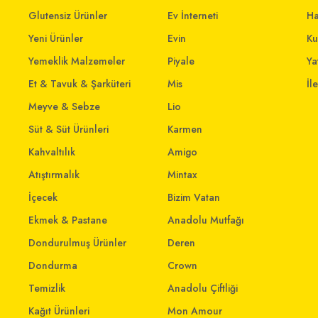
Glutensiz Ürünler
Ev İnterneti
Ha
Yeni Ürünler
Evin
Ku
Yemeklik Malzemeler
Piyale
Yat
Et & Tavuk & Şarküteri
Mis
İl
Meyve & Sebze
Lio
Süt & Süt Ürünleri
Karmen
Kahvaltılık
Amigo
Atıştırmalık
Mintax
İçecek
Bizim Vatan
Ekmek & Pastane
Anadolu Mutfağı
Dondurulmuş Ürünler
Deren
Dondurma
Crown
Temizlik
Anadolu Çiftliği
Kağıt Ürünleri
Mon Amour