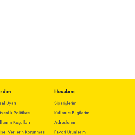
ardım
Hesabım
sal Uyarı
Siparişlerim
venlik Politikası
Kullanıcı Bilgilerim
llanım Koşulları
Adreslerim
şisel Verilerin Korunması
Favori Ürünlerim