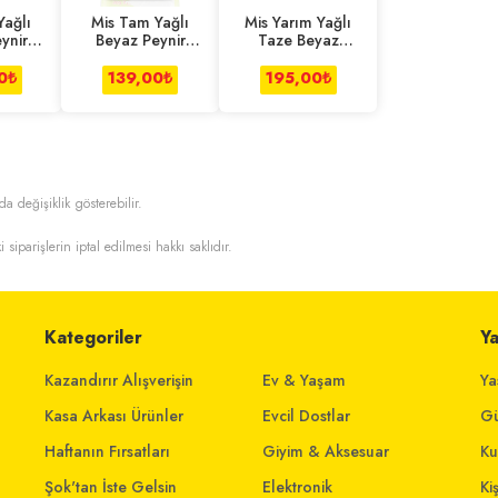
Yağlı
Mis Tam Yağlı
Mis Yarım Yağlı
ynir
Beyaz Peynir
Taze Beyaz
g
500 g
Peynir 650 g
0
₺
139,00
₺
195,00
₺
da değişiklik gösterebilir.
i siparişlerin iptal edilmesi hakkı saklıdır.
Kategoriler
Y
Kazandırır Alışverişin
Ev & Yaşam
Ya
Kasa Arkası Ürünler
Evcil Dostlar
Gü
Haftanın Fırsatları
Giyim & Aksesuar
Ku
Şok'tan İste Gelsin
Elektronik
Ki