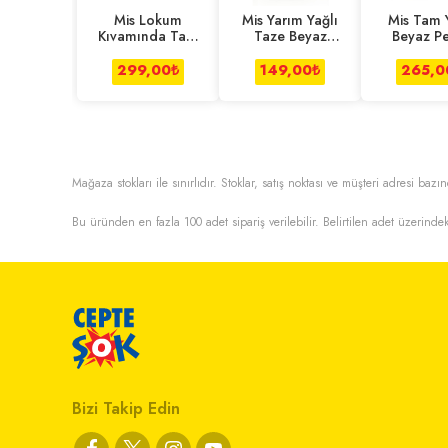
Mis Lokum
Mis Yarım Yağlı
Mis Tam 
Kıvamında Tam
Taze Beyaz
Beyaz Pe
Yağlı Beyaz
Peynir 450 g
1000 
Peynir 1 kg
299,00
₺
149,00
₺
265,0
Mağaza stokları ile sınırlıdır. Stoklar, satış noktası ve müşteri adresi bazın
Bu üründen en fazla
100
adet sipariş verilebilir. Belirtilen adet üzerindek
Bizi Takip Edin