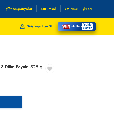
Kampanyalar
Kurumsal
Yatırımcı İlişkileri
Yükle
Giriş Yap / Üye Ol
win Para
Kazan
 3 Dilim Peyniri 525 g