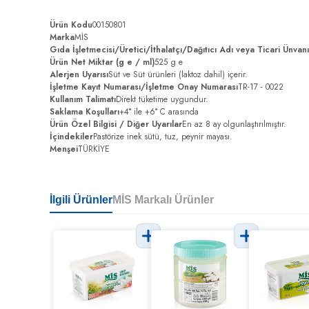
Ürün Kodu
00150801
Marka
MİS
Gıda İşletmecisi/Üretici/İthalatçı/Dağıtıcı Adı veya Ticari Ünvan
Ürün Net Miktar (g e / ml)
525 g e
Alerjen Uyarısı
Süt ve Süt ürünleri (laktoz dahil) içerir.
İşletme Kayıt Numarası/İşletme Onay Numarası
TR-17 - 0022
Kullanım Talimatı
Direkt tüketime uygundur.
Saklama Koşulları
+4° ile +6° C arasında
Ürün Özel Bilgisi / Diğer Uyarılar
En az 8 ay olgunlaştırılmıştır.
İçindekiler
Pastörize inek sütü, tuz, peynir mayası.
Menşei
TÜRKİYE
İlgili Ürünler
MİS Markalı Ürünler