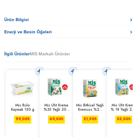
Ürün Bilgisi
Enerji ve Besin Öğeleri
İlgili Ürünler
MİS Markalı Ürünler
Mis Rulo
Mis Uht Krema
Mis Bitkisel Yağlı
Mis Uht Krema
Kaymak 150 g
%35 Yağlı 200
Kremsos %20
% 18 Yağlı 200
ml
Yağlı 200 ml
ml
99,00
₺
69,50
₺
21,90
₺
53,00
₺