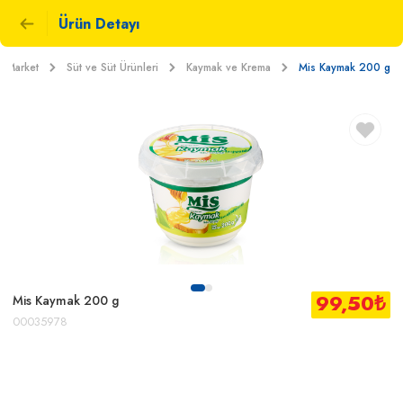
Ürün Detayı
Market
Süt ve Süt Ürünleri
Kaymak ve Krema
Mis Kaymak 200 g
99,50
₺
Mis Kaymak 200 g
00035978