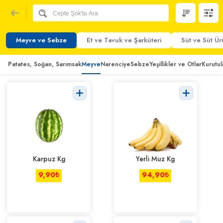
Meyve ve Sebze
Et ve Tavuk ve Şarküteri
Süt ve Süt Ür
Patates, Soğan, Sarımsak
Meyve
Narenciye
Sebze
Yeşillikler ve Otlar
Kurutu
Karpuz Kg
Yerli Muz Kg
9,90
₺
94,90
₺