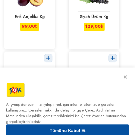
Erik Anjelika Kg
Siyah Üzüm Kg
99,00
₺
129,00
₺
×
Çekirdeksiz
Yaban Mersini
Karpuz Kg
Paket
Alışveriş deneyiminizi iyileştirmek için internet sitemizde çerezler
kullanıyoruz. Çerezler hakkında detaylı bilgiye
Çerez Aydınlatma
17,50
₺
89,90
₺
Metni'nden
ulaşabilir, çerez tercihlerinizi ise Çerez Ayarları butonundan
gerçekleştirebilirsiniz.
Tümünü Kabul Et