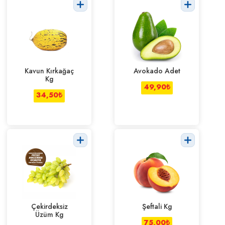
Kavun Kırkağaç
Avokado Adet
Kg
49,90
₺
34,50
₺
Çekirdeksiz
Şeftali Kg
Üzüm Kg
75,00
₺