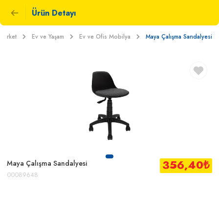
Ürün Detayı
Market
Ev ve Yaşam
Ev ve Ofis Mobilya
Maya Çalışma Sandalyesi
356,40
₺
Maya Çalışma Sandalyesi
00089648