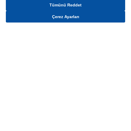
Tümünü Reddet
Çerez Ayarları
Gelince Haber Ver
Mağaza stokları ile sınırlıdır. Stoklar, satış noktası ve müşteri adresi bazında
değişiklik gösterebilir.
Bu üründen en fazla
100
adet sipariş verilebilir. Belirtilen adet üzerindeki
siparişlerin iptal edilmesi hakkı saklıdır.