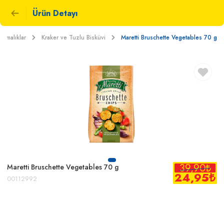
Ürün Detayı
ştırmalıklar
Kraker ve Tuzlu Bisküvi
Maretti Bruschette Vegetables 70 g
39,90
₺
Maretti Bruschette Vegetables 70 g
24,95
₺
00112992