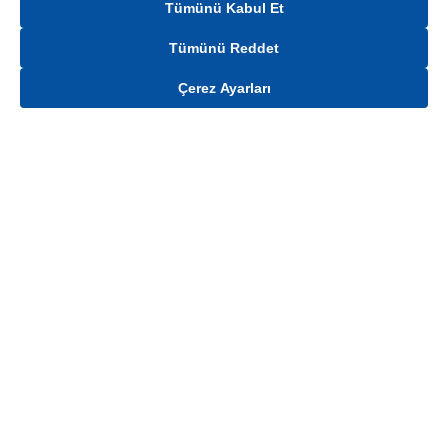
Tümünü Kabul Et
Tümünü Reddet
Çerez Ayarları
Gelince Haber Ver
Mağaza stokları ile sınırlıdır. Stoklar, satış noktası ve müşteri adresi bazında
değişiklik gösterebilir.
Bu üründen en fazla
100
adet sipariş verilebilir. Belirtilen adet üzerindeki
siparişlerin iptal edilmesi hakkı saklıdır.