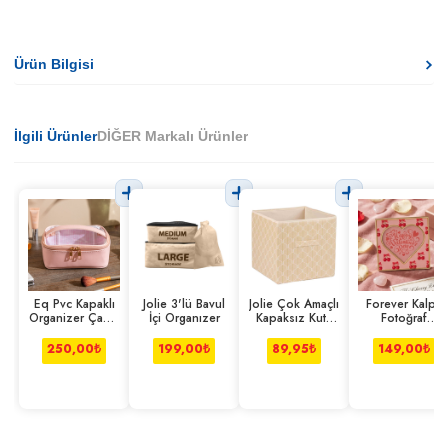
Ürün Bilgisi
İlgili Ürünler
DİĞER Markalı Ürünler
Eq Pvc Kapaklı
Jolie 3'lü Bavul
Jolie Çok Amaçlı
Forever Kalpli
Organizer Çanta
İçi Organızer
Kapaksız Kutu
Fotoğraf
Pudra Pembe
30*30*30 Cm
Çerçevesi 13
Cm
250,00
₺
199,00
₺
89,95
₺
149,00
₺