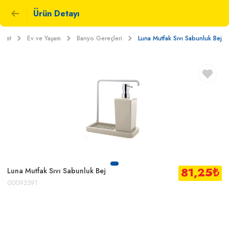
Ürün Detayı
rket
Ev ve Yaşam
Banyo Gereçleri
Luna Mutfak Sıvı Sabunluk Bej
81,25
₺
Luna Mutfak Sıvı Sabunluk Bej
00093591