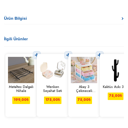
Ürün Bilgisi
İlgili Ürünler
Metaltex Dalgalı
Wenken
Akay 3
Kaktüs Askı 3 L
Nihale
Seyahat Seti
Çekmeceli
Organizer
75,00
₺
199,00
₺
175,00
₺
75,00
₺