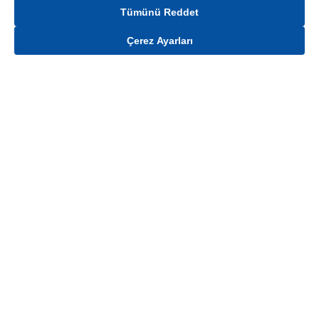
Tümünü Reddet
Çerez Ayarları
Gelince Haber Ver
Mağaza stokları ile sınırlıdır. Stoklar, satış noktası ve müşteri adresi bazında
değişiklik gösterebilir.
Bu üründen en fazla
100
adet sipariş verilebilir. Belirtilen adet üzerindeki
siparişlerin iptal edilmesi hakkı saklıdır.