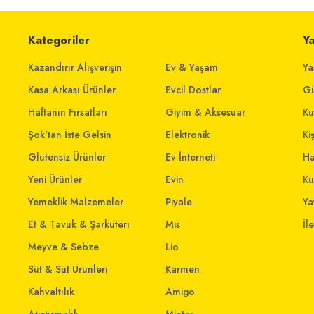
Kategoriler
Y
Kazandırır Alışverişin
Ev & Yaşam
Ya
Kasa Arkası Ürünler
Evcil Dostlar
Gü
Haftanın Fırsatları
Giyim & Aksesuar
Ku
Şok'tan İste Gelsin
Elektronik
Ki
Glutensiz Ürünler
Ev İnterneti
Ha
Yeni Ürünler
Evin
Ku
Yemeklik Malzemeler
Piyale
Yat
Et & Tavuk & Şarküteri
Mis
İl
Meyve & Sebze
Lio
Süt & Süt Ürünleri
Karmen
Kahvaltılık
Amigo