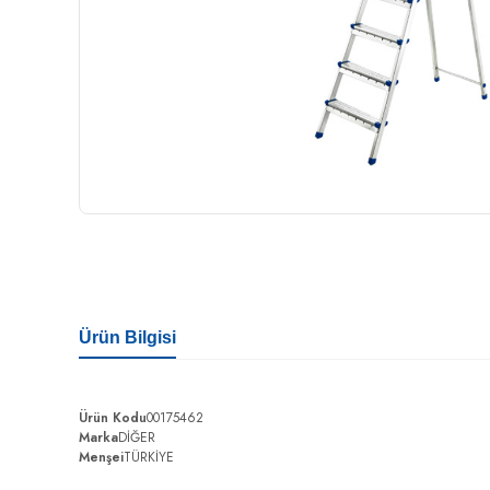
Ürün Bilgisi
Ürün Kodu
00175462
Marka
DİĞER
Menşei
TÜRKİYE