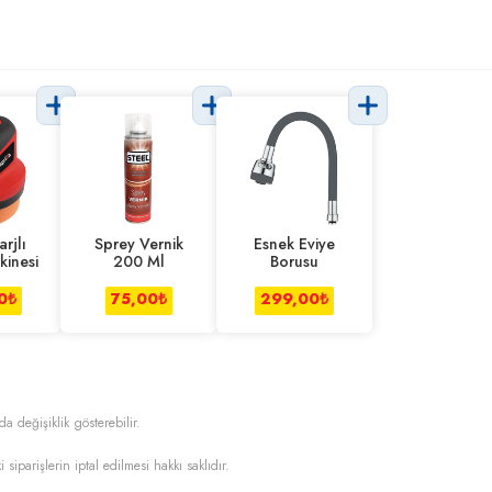
arjlı
Sprey Vernik
Esnek Eviye
kinesi
200 Ml
Borusu
0
₺
75,00
₺
299,00
₺
da değişiklik gösterebilir.
i siparişlerin iptal edilmesi hakkı saklıdır.