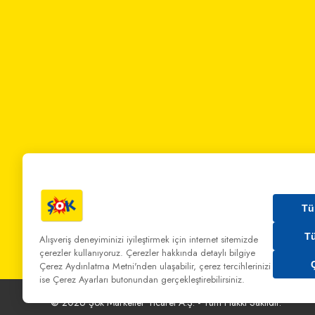
Tü
T
Alışveriş deneyiminizi iyileştirmek için internet sitemizde
çerezler kullanıyoruz. Çerezler hakkında detaylı bilgiye
Bizi Arayın:
0 850 808 00 00
Bize Yazın:
musterihiz
Çerez Aydınlatma Metni'nden
ulaşabilir, çerez tercihlerinizi
ise Çerez Ayarları butonundan gerçekleştirebilirsiniz.
©
2026
Şok Marketler Ticaret A.Ş. - Tüm Hakkı Saklıdır.