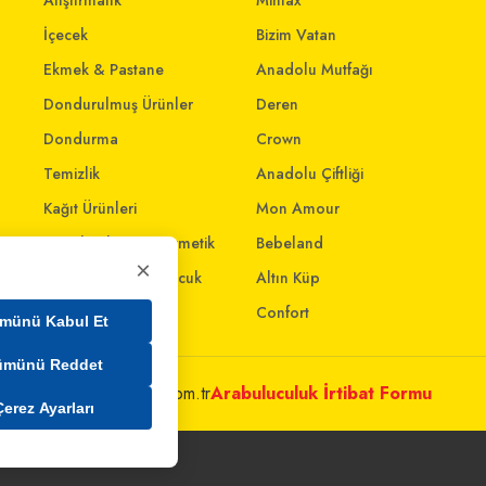
Atıştırmalık
Mintax
İçecek
Bizim Vatan
Ekmek & Pastane
Anadolu Mutfağı
Dondurulmuş Ürünler
Deren
Dondurma
Crown
Temizlik
Anadolu Çiftliği
Kağıt Ürünleri
Mon Amour
Kişisel Bakım & Kozmetik
Bebeland
×
Anne - Bebek & Çocuk
Altın Küp
Oyuncak
Confort
münü Kabul Et
ümünü Reddet
metleri@mim.sokmarket.com.tr
Arabuluculuk İrtibat Formu
Çerez Ayarları