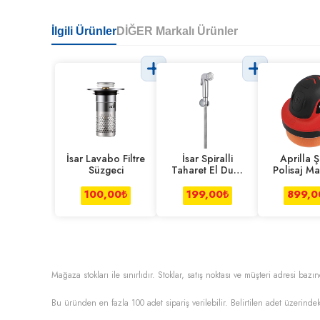
İlgili Ürünler
DİĞER Markalı Ürünler
İsar Lavabo Filtre
İsar Spiralli
Aprilla Ş
Süzgeci
Taharet El Duşu
Polisaj Ma
Seti
100,00
₺
199,00
₺
899,0
Mağaza stokları ile sınırlıdır. Stoklar, satış noktası ve müşteri adresi bazın
Bu üründen en fazla
100
adet sipariş verilebilir. Belirtilen adet üzerindek