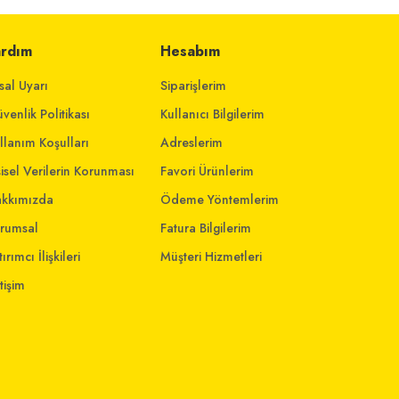
ardım
Hesabım
sal Uyarı
Siparişlerim
venlik Politikası
Kullanıcı Bilgilerim
llanım Koşulları
Adreslerim
şisel Verilerin Korunması
Favori Ürünlerim
kkımızda
Ödeme Yöntemlerim
rumsal
Fatura Bilgilerim
ırımcı İlişkileri
Müşteri Hizmetleri
etişim