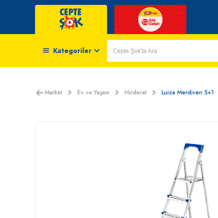
Kategoriler
Market
Ev ve Yaşam
Hırdavat
Luiza Merdiven 5+1