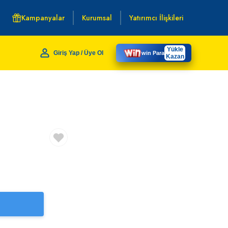
Kampanyalar
Kurumsal
Yatırımcı İlişkileri
Yükle
Giriş Yap / Üye Ol
win Para
Kazan