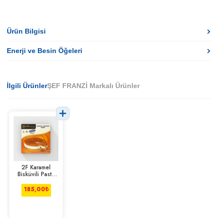
Ürün Bilgisi
Enerji ve Besin Öğeleri
İlgili Ürünler
ŞEF FRANZİ Markalı Ürünler
2F Karamel
Bisküvili Pasta
440 G
185,00
₺