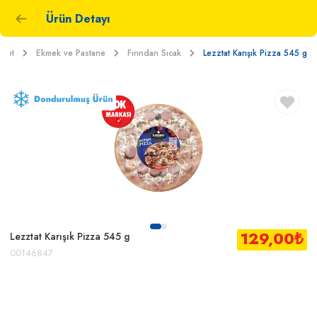
Ürün Detayı
rket
Ekmek ve Pastane
Fırından Sıcak
Lezztat Karışık Pizza 545 g
129,00
₺
Lezztat Karışık Pizza 545 g
00146847