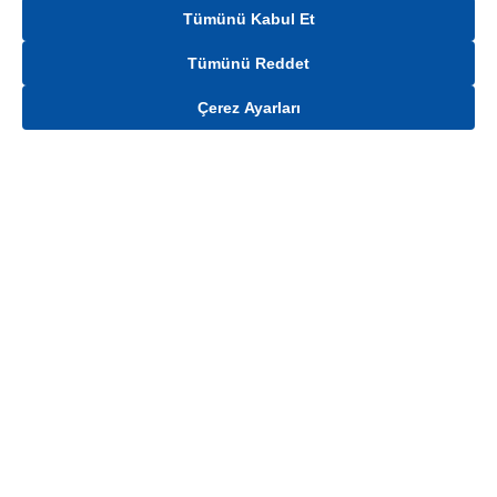
Tümünü Kabul Et
Tümünü Reddet
Çerez Ayarları
Gelince Haber Ver
Mağaza stokları ile sınırlıdır. Stoklar, satış noktası ve müşteri adresi bazında
değişiklik gösterebilir.
Bu üründen en fazla
100
adet sipariş verilebilir. Belirtilen adet üzerindeki