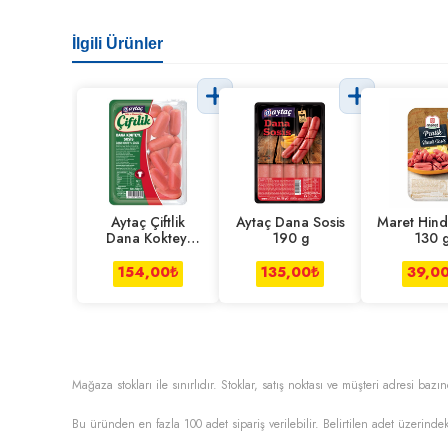
İlgili Ürünler
Aytaç Çiftlik
Aytaç Dana Sosis
Maret Hind
Dana Kokteyl
190 g
130 
Sosis 250 g
154,00
₺
135,00
₺
39,0
Mağaza stokları ile sınırlıdır. Stoklar, satış noktası ve müşteri adresi bazın
Bu üründen en fazla
100
adet sipariş verilebilir. Belirtilen adet üzerindek