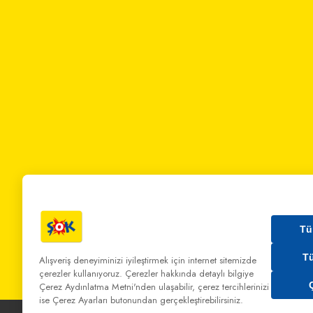
Tü
T
Alışveriş deneyiminizi iyileştirmek için internet sitemizde
çerezler kullanıyoruz. Çerezler hakkında detaylı bilgiye
Bizi Arayın:
0 850 808 00 00
Bize Yazın:
musterihiz
Çerez Aydınlatma Metni'nden
ulaşabilir, çerez tercihlerinizi
ise Çerez Ayarları butonundan gerçekleştirebilirsiniz.