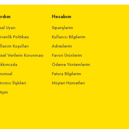
ardım
Hesabım
sal Uyarı
Siparişlerim
venlik Politikası
Kullanıcı Bilgilerim
llanım Koşulları
Adreslerim
şisel Verilerin Korunması
Favori Ürünlerim
kkımızda
Ödeme Yöntemlerim
rumsal
Fatura Bilgilerim
ırımcı İlişkileri
Müşteri Hizmetleri
etişim