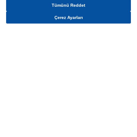
Tümünü Reddet
Çerez Ayarları
Gelince Haber Ver
Mağaza stokları ile sınırlıdır. Stoklar, satış noktası ve müşteri adresi bazında
değişiklik gösterebilir.
Bu üründen en fazla
100
adet sipariş verilebilir. Belirtilen adet üzerindeki
siparişlerin iptal edilmesi hakkı saklıdır.