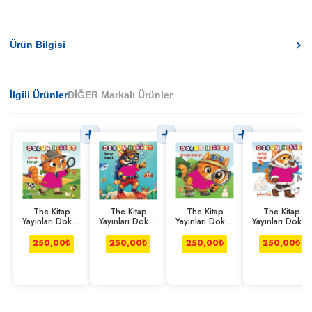
Ürün Bilgisi
İlgili Ürünler
DİĞER Markalı Ürünler
The Kitap
The Kitap
The Kitap
The Kitap
Yayınları Dokun
Yayınları Dokun
Yayınları Dokun
Yayınları Dokun
Hisset-Çiftlik
Hisset- Deniz
Hisset- Orman
Hisset-Kutup
Karıştı
Karıştı
Karıştı
Karıştı
250,00
₺
250,00
₺
250,00
₺
250,00
₺