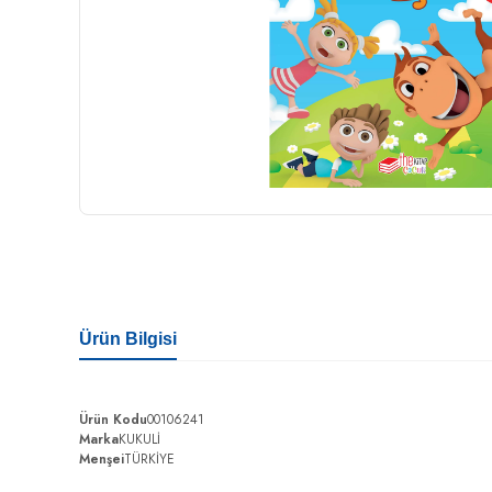
Ürün Bilgisi
Ürün Kodu
00106241
Marka
KUKULİ
Menşei
TÜRKİYE