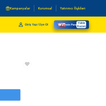
Kampanyalar
Kurumsal
Yatırımcı İlişkileri
Yükle
Giriş Yap / Üye Ol
win Para
Kazan