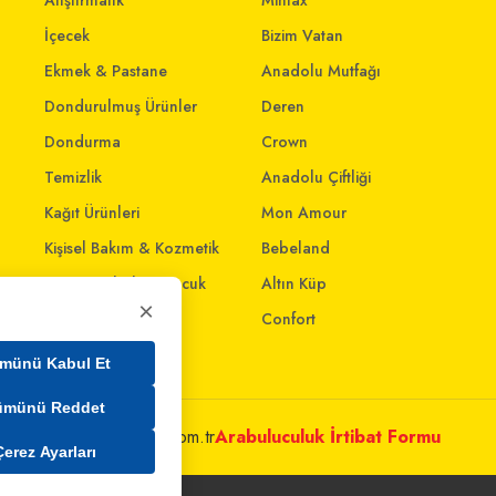
Atıştırmalık
Mintax
İçecek
Bizim Vatan
Ekmek & Pastane
Anadolu Mutfağı
Dondurulmuş Ürünler
Deren
Dondurma
Crown
Temizlik
Anadolu Çiftliği
Kağıt Ürünleri
Mon Amour
Kişisel Bakım & Kozmetik
Bebeland
Anne - Bebek & Çocuk
Altın Küp
×
Oyuncak
Confort
Ev & Yaşam
münü Kabul Et
ümünü Reddet
metleri@mim.sokmarket.com.tr
Arabuluculuk İrtibat Formu
Çerez Ayarları