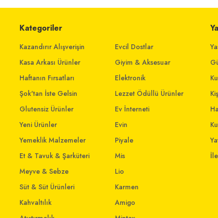
Kategoriler
Y
Kazandırır Alışverişin
Evcil Dostlar
Ya
Kasa Arkası Ürünler
Giyim & Aksesuar
Gü
Haftanın Fırsatları
Elektronik
Ku
Şok'tan İste Gelsin
Lezzet Ödüllü Ürünler
Ki
Glutensiz Ürünler
Ev İnterneti
Ha
Yeni Ürünler
Evin
Ku
Yemeklik Malzemeler
Piyale
Yat
Et & Tavuk & Şarküteri
Mis
İl
Meyve & Sebze
Lio
Süt & Süt Ürünleri
Karmen
Kahvaltılık
Amigo