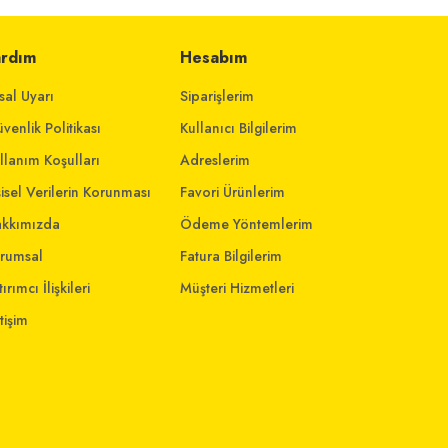
ardım
Hesabım
sal Uyarı
Siparişlerim
venlik Politikası
Kullanıcı Bilgilerim
llanım Koşulları
Adreslerim
şisel Verilerin Korunması
Favori Ürünlerim
kkımızda
Ödeme Yöntemlerim
rumsal
Fatura Bilgilerim
ırımcı İlişkileri
Müşteri Hizmetleri
etişim