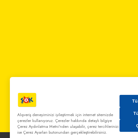
Tü
T
Alışveriş deneyiminizi iyileştirmek için internet sitemizde
çerezler kullanıyoruz. Çerezler hakkında detaylı bilgiye
Bizi Arayın:
0 850 808 00 00
Bize Yazın:
musterihiz
Çerez Aydınlatma Metni'nden
ulaşabilir, çerez tercihlerinizi
ise Çerez Ayarları butonundan gerçekleştirebilirsiniz.