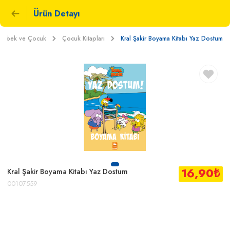
Ürün Detayı
Bebek ve Çocuk
Çocuk Kitapları
Kral Şakir Boyama Kitabı Yaz Dostum
16,90
₺
Kral Şakir Boyama Kitabı Yaz Dostum
00107559