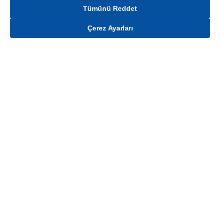
Tümünü Reddet
Çerez Ayarları
Gelince Haber Ver
Mağaza stokları ile sınırlıdır. Stoklar, satış noktası ve müşteri adresi bazında
değişiklik gösterebilir.
Bu üründen en fazla
100
adet sipariş verilebilir. Belirtilen adet üzerindeki
siparişlerin iptal edilmesi hakkı saklıdır.