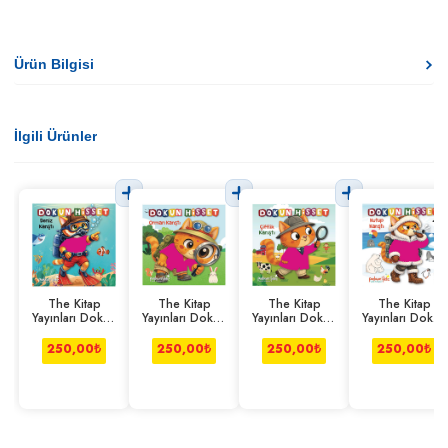
Ürün Bilgisi
İlgili Ürünler
The Kitap
The Kitap
The Kitap
The Kitap
Yayınları Dokun
Yayınları Dokun
Yayınları Dokun
Yayınları Dokun
Hisset- Deniz
Hisset- Orman
Hisset-Çiftlik
Hisset-Kutup
Karıştı
Karıştı
Karıştı
Karıştı
250,00
₺
250,00
₺
250,00
₺
250,00
₺