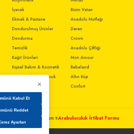
Atıştırmalık
Mintax
İçecek
Bizim Vatan
Ekmek & Pastane
Anadolu Mutfağı
Dondurulmuş Ürünler
Deren
Dondurma
Crown
Temizlik
Anadolu Çiftliği
Kağıt Ürünleri
Mon Amour
Kişisel Bakım & Kozmetik
Bebeland
Anne - Bebek & Çocuk
Altın Küp
×
Oyuncak
Confort
Ev & Yaşam
münü Kabul Et
ümünü Reddet
metleri@mim.sokmarket.com.tr
Arabuluculuk İrtibat Formu
Çerez Ayarları