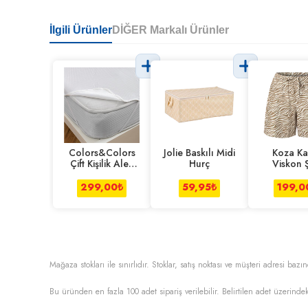
İlgili Ürünler
DİĞER Markalı Ürünler
Colors&Colors
Jolie Baskılı Midi
Koza Ka
Çift Kişilik Alez
Hurç
Viskon 
Lastik Kenarlı
Zebra L
299,00
₺
59,95
₺
199,0
Mağaza stokları ile sınırlıdır. Stoklar, satış noktası ve müşteri adresi bazın
Bu üründen en fazla
100
adet sipariş verilebilir. Belirtilen adet üzerindek