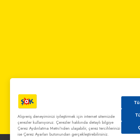
Tü
T
Alışveriş deneyiminizi iyileştirmek için internet sitemizde
çerezler kullanıyoruz. Çerezler hakkında detaylı bilgiye
Bizi Arayın:
0 850 808 00 00
Bize Yazın:
musterihiz
Çerez Aydınlatma Metni'nden
ulaşabilir, çerez tercihlerinizi
ise Çerez Ayarları butonundan gerçekleştirebilirsiniz.