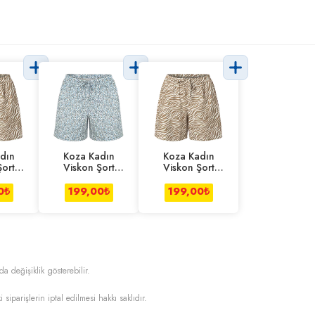
dın
Koza Kadın
Koza Kadın
Şort
Viskon Şort
Viskon Şort
-xl
Çiçek S-m
Zebra S-m
0
₺
199,00
₺
199,00
₺
da değişiklik gösterebilir.
i siparişlerin iptal edilmesi hakkı saklıdır.