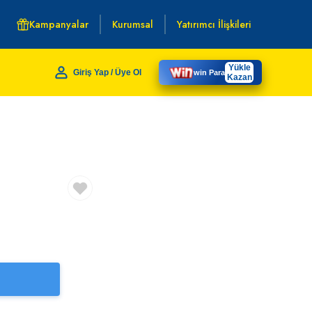
Kampanyalar
Kurumsal
Yatırımcı İlişkileri
Yükle
Giriş Yap / Üye Ol
win Para
Kazan