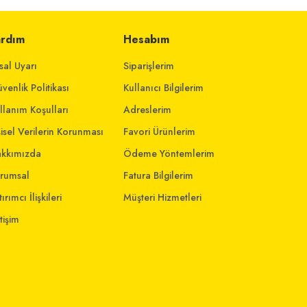
ardım
Hesabım
sal Uyarı
Siparişlerim
venlik Politikası
Kullanıcı Bilgilerim
llanım Koşulları
Adreslerim
şisel Verilerin Korunması
Favori Ürünlerim
kkımızda
Ödeme Yöntemlerim
rumsal
Fatura Bilgilerim
ırımcı İlişkileri
Müşteri Hizmetleri
etişim