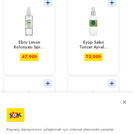
Ebru Limon
Eyüp Sabri
Kolonyası Sprey
Tuncer Ayvalık
150 ml
Zeytin Çiçeği
47,90
₺
Kolonya 150 Ml
75,00
₺
×
Eyüp Sabri
Eyüp Sabri
Tuncer Kiraz
Tuncer Okyanus
Alışveriş deneyiminizi iyileştirmek için internet sitemizde çerezler
Çiçeği
Kolonyası 150