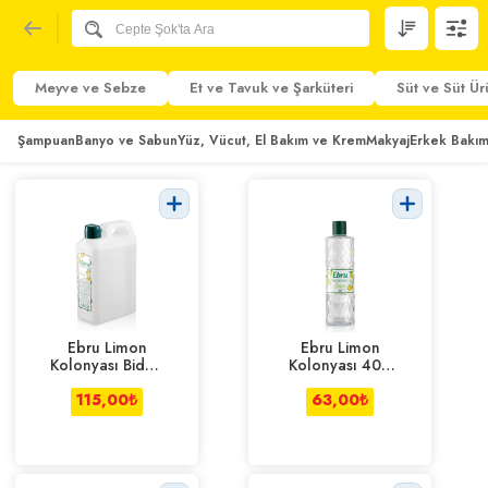
Meyve ve Sebze
Et ve Tavuk ve Şarküteri
Süt ve Süt Ür
Şampuan
Banyo ve Sabun
Yüz, Vücut, El Bakım ve Krem
Makyaj
Erkek Bakım
Ebru Limon
Ebru Limon
Kolonyası Bidon
Kolonyası 400
1 Lt
ml
115,00
₺
63,00
₺