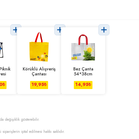
Piknik
Körüklü Alışveriş
Bez Çanta
esi
Çantası
54*38cm
0
₺
19,95
₺
14,95
₺
da değişiklik gösterebilir.
i siparişlerin iptal edilmesi hakkı saklıdır.