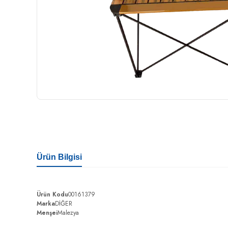
Ürün Bilgisi
Ürün Kodu
00161379
Marka
DİĞER
Menşei
Malezya