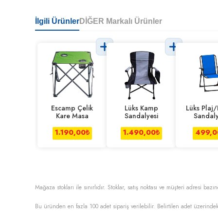
İlgili Ürünler
DİĞER Markalı Ürünler
Escamp Çelik
Lüks Kamp
Lüks Plaj/
Kare Masa
Sandalyesi
Sandaly
1.190,00
₺
1.490,00
₺
499,0
Mağaza stokları ile sınırlıdır. Stoklar, satış noktası ve müşteri adresi bazın
Bu üründen en fazla
100
adet sipariş verilebilir. Belirtilen adet üzerindek