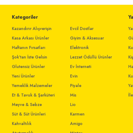
Kategoriler
Y
Kazandırır Alışverişin
Evcil Dostlar
Ya
Kasa Arkası Ürünler
Giyim & Aksesuar
Gü
Haftanın Fırsatları
Elektronik
Ku
Şok'tan İste Gelsin
Lezzet Ödüllü Ürünler
Ki
Glutensiz Ürünler
Ev İnterneti
Ha
Yeni Ürünler
Evin
Ku
Yemeklik Malzemeler
Piyale
Yat
Et & Tavuk & Şarküteri
Mis
İl
Meyve & Sebze
Lio
Süt & Süt Ürünleri
Karmen
Kahvaltılık
Amigo