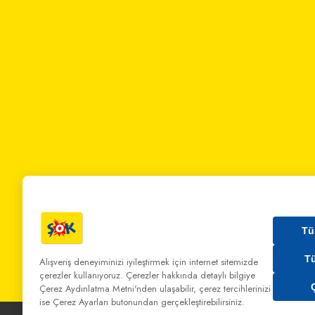
Tü
T
Alışveriş deneyiminizi iyileştirmek için internet sitemizde
çerezler kullanıyoruz. Çerezler hakkında detaylı bilgiye
Bizi Arayın:
0 850 808 00 00
Bize Yazın:
musterihiz
Çerez Aydınlatma Metni'nden
ulaşabilir, çerez tercihlerinizi
ise Çerez Ayarları butonundan gerçekleştirebilirsiniz.