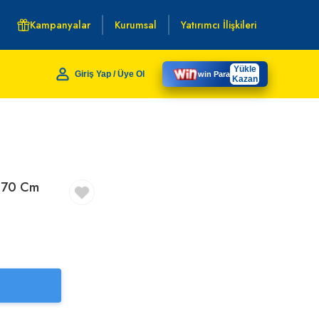
Kampanyalar
Kurumsal
Yatırımcı İlişkileri
Yükle
Giriş Yap / Üye Ol
win Para
Kazan
0*70 Cm