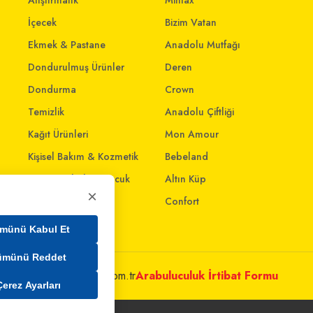
Atıştırmalık
Mintax
İçecek
Bizim Vatan
Ekmek & Pastane
Anadolu Mutfağı
Dondurulmuş Ürünler
Deren
Dondurma
Crown
Temizlik
Anadolu Çiftliği
Kağıt Ürünleri
Mon Amour
Kişisel Bakım & Kozmetik
Bebeland
Anne - Bebek & Çocuk
Altın Küp
×
Oyuncak
Confort
Ev & Yaşam
münü Kabul Et
ümünü Reddet
metleri@mim.sokmarket.com.tr
Arabuluculuk İrtibat Formu
Çerez Ayarları