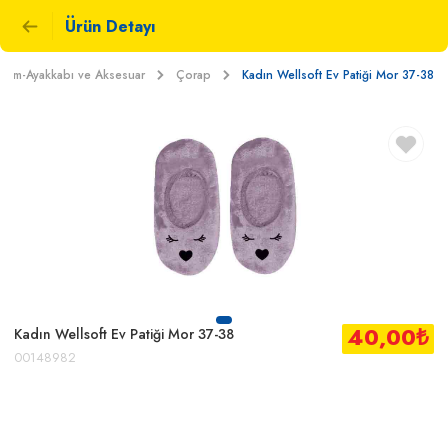
Ürün Detayı
iyim-Ayakkabı ve Aksesuar
Çorap
Kadın Wellsoft Ev Patiği Mor 37-38
40,00
₺
Kadın Wellsoft Ev Patiği Mor 37-38
00148982