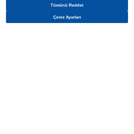
Tümünü Reddet
Çerez Ayarları
Gelince Haber Ver
Mağaza stokları ile sınırlıdır. Stoklar, satış noktası ve müşteri adresi bazında
değişiklik gösterebilir.
Bu üründen en fazla
100
adet sipariş verilebilir. Belirtilen adet üzerindeki
siparişlerin iptal edilmesi hakkı saklıdır.