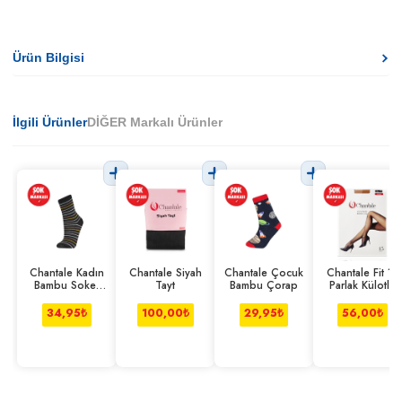
Ürün Bilgisi
İlgili Ürünler
DİĞER Markalı Ürünler
Chantale Kadın
Chantale Siyah
Chantale Çocuk
Chantale Fit 15
Bambu Soket
Tayt
Bambu Çorap
Parlak Külotlu
Çorap
Çorap
34,95
₺
100,00
₺
29,95
₺
56,00
₺