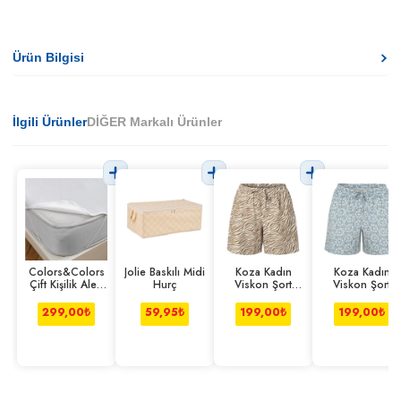
Ürün Bilgisi
İlgili Ürünler
DİĞER Markalı Ürünler
Colors&Colors
Jolie Baskılı Midi
Koza Kadın
Koza Kadın
Çift Kişilik Alez
Hurç
Viskon Şort
Viskon Şort
Lastik Kenarlı
Zebra L-xl
Çiçek S-m
299,00
₺
59,95
₺
199,00
₺
199,00
₺