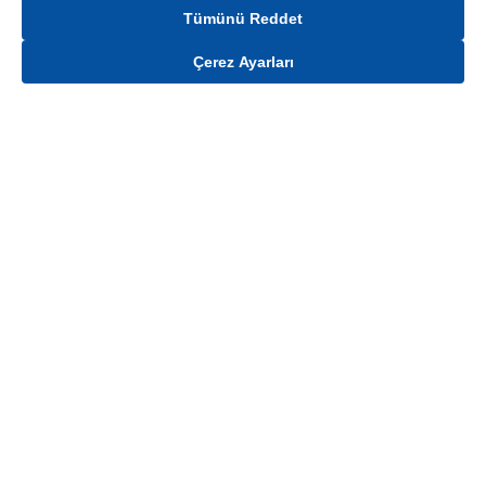
Tümünü Reddet
Çerez Ayarları
Gelince Haber Ver
Mağaza stokları ile sınırlıdır. Stoklar, satış noktası ve müşteri adresi bazında
değişiklik gösterebilir.
Bu üründen en fazla
100
adet sipariş verilebilir. Belirtilen adet üzerindeki
siparişlerin iptal edilmesi hakkı saklıdır.