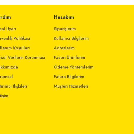
ardım
Hesabım
sal Uyarı
Siparişlerim
venlik Politikası
Kullanıcı Bilgilerim
llanım Koşulları
Adreslerim
şisel Verilerin Korunması
Favori Ürünlerim
kkımızda
Ödeme Yöntemlerim
rumsal
Fatura Bilgilerim
ırımcı İlişkileri
Müşteri Hizmetleri
etişim