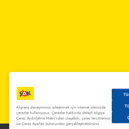
Tü
T
Alışveriş deneyiminizi iyileştirmek için internet sitemizde
çerezler kullanıyoruz. Çerezler hakkında detaylı bilgiye
Bizi Arayın:
0 850 808 00 00
Bize Yazın:
musterihiz
Çerez Aydınlatma Metni'nden
ulaşabilir, çerez tercihlerinizi
ise Çerez Ayarları butonundan gerçekleştirebilirsiniz.