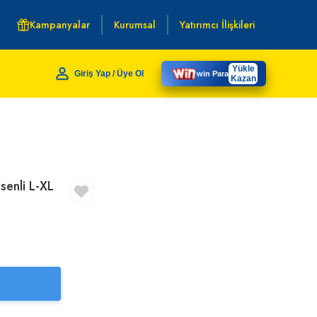
Kampanyalar
Kurumsal
Yatırımcı İlişkileri
Yükle
Giriş Yap / Üye Ol
win Para
Kazan
senli L-XL