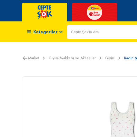
Kategoriler
Market
Giyim-Ayakkabı ve Aksesuar
Giyim
Kadın Ş