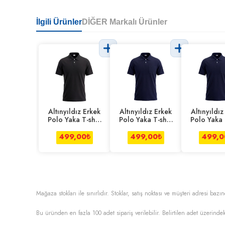
İlgili Ürünler
DİĞER Markalı Ürünler
Altınyıldız Erkek
Altınyıldız Erkek
Altınyıldız
Polo Yaka T-shirt
Polo Yaka T-shirt
Polo Yaka T
Slim L
Comfort L
Comfor
499,00
₺
499,00
₺
499,0
Mağaza stokları ile sınırlıdır. Stoklar, satış noktası ve müşteri adresi bazın
Bu üründen en fazla
100
adet sipariş verilebilir. Belirtilen adet üzerindek