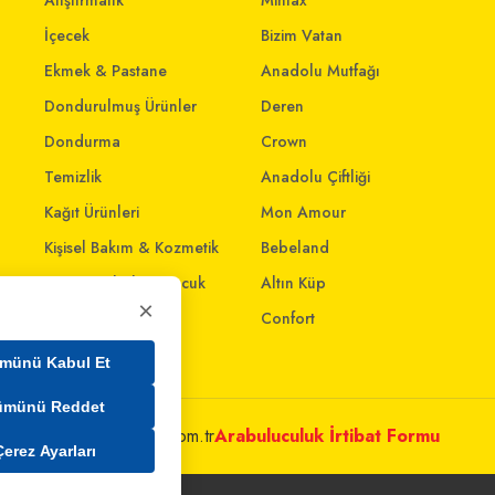
Atıştırmalık
Mintax
İçecek
Bizim Vatan
Ekmek & Pastane
Anadolu Mutfağı
Dondurulmuş Ürünler
Deren
Dondurma
Crown
Temizlik
Anadolu Çiftliği
Kağıt Ürünleri
Mon Amour
Kişisel Bakım & Kozmetik
Bebeland
Anne - Bebek & Çocuk
Altın Küp
×
Oyuncak
Confort
Ev & Yaşam
münü Kabul Et
ümünü Reddet
metleri@mim.sokmarket.com.tr
Arabuluculuk İrtibat Formu
Çerez Ayarları