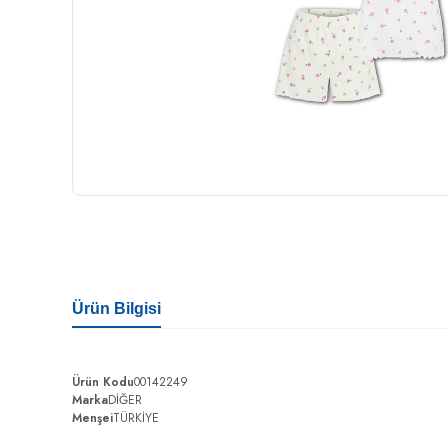
Ürün Bilgisi
Ürün Kodu
00142249
Marka
DİĞER
Menşei
TÜRKİYE