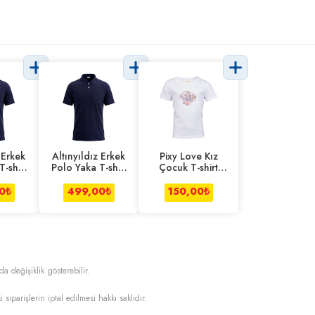
 Erkek
Altınyıldız Erkek
Pixy Love Kız
-shirt
Polo Yaka T-shirt
Çocuk T-shirt
t M
Comfort Xl
Ponponlu 5-6
Yaş
0
₺
499,00
₺
150,00
₺
da değişiklik gösterebilir.
i siparişlerin iptal edilmesi hakkı saklıdır.