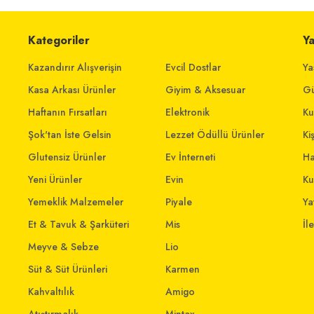
Kategoriler
Y
Kazandırır Alışverişin
Evcil Dostlar
Ya
Kasa Arkası Ürünler
Giyim & Aksesuar
Gü
Haftanın Fırsatları
Elektronik
Ku
Şok'tan İste Gelsin
Lezzet Ödüllü Ürünler
Ki
Glutensiz Ürünler
Ev İnterneti
Ha
Yeni Ürünler
Evin
Ku
Yemeklik Malzemeler
Piyale
Yat
Et & Tavuk & Şarküteri
Mis
İl
Meyve & Sebze
Lio
Süt & Süt Ürünleri
Karmen
Kahvaltılık
Amigo