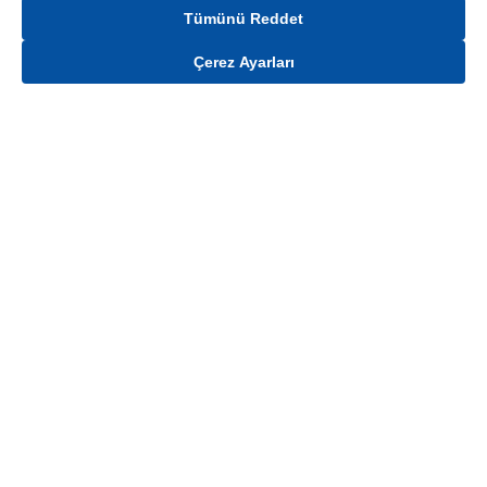
Tümünü Reddet
Çerez Ayarları
Gelince Haber Ver
Mağaza stokları ile sınırlıdır. Stoklar, satış noktası ve müşteri adresi bazında
değişiklik gösterebilir.
Bu üründen en fazla
100
adet sipariş verilebilir. Belirtilen adet üzerindeki
siparişlerin iptal edilmesi hakkı saklıdır.