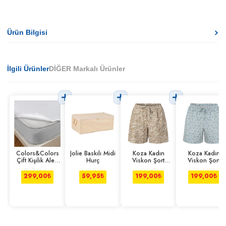
Ürün Bilgisi
İlgili Ürünler
DİĞER Markalı Ürünler
Colors&Colors
Jolie Baskılı Midi
Koza Kadın
Koza Kadın
Çift Kişilik Alez
Hurç
Viskon Şort
Viskon Şort
Lastik Kenarlı
Zebra L-xl
Çiçek S-m
299,00
₺
59,95
₺
199,00
₺
199,00
₺