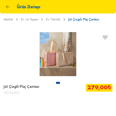
Ürün Detayı
Market
Ev ve Yaşam
Ev Tekstili
Jüt Çizgili Plaj Çantası
279,00
₺
Jüt Çizgili Plaj Çantası
00156405