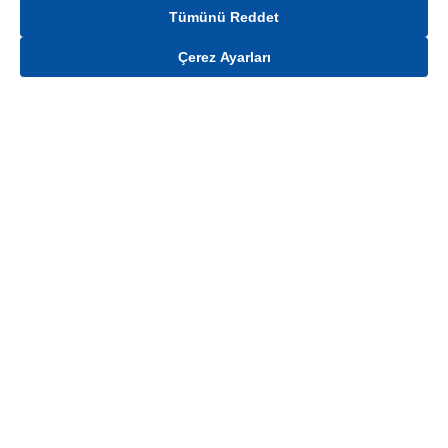
Tümünü Reddet
Çerez Ayarları
Gelince Haber Ver
Mağaza stokları ile sınırlıdır. Stoklar, satış noktası ve müşteri adresi bazında
değişiklik gösterebilir.
Bu üründen en fazla
100
adet sipariş verilebilir. Belirtilen adet üzerindeki
siparişlerin iptal edilmesi hakkı saklıdır.