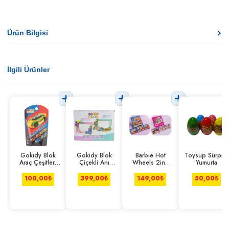
Ürün Bilgisi
İlgili Ürünler
Gokıdy Blok
Gokidy Blok
Barbie Hot
Toysup Sürpriz
Araç Çeşitleri
Çiçekli Anı
Wheels 2in1
Yumurta
Seri 2
Bahçesi Pembe-
Manyetik Puzzle
mavi
100,00
₺
399,00
₺
149,00
₺
50,00
₺