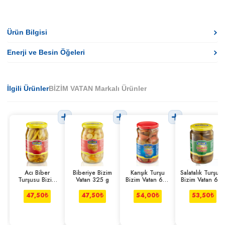
Ürün Bilgisi
Enerji ve Besin Öğeleri
İlgili Ürünler
BİZİM VATAN Markalı Ürünler
Acı Biber
Biberiye Bizim
Karışık Turşu
Salatalık Turşus
Turşusu Bizim
Vatan 325 g
Bizim Vatan 680
Bizim Vatan 67
Vatan 325 g
g
g
47,50
₺
47,50
₺
54,00
₺
53,50
₺