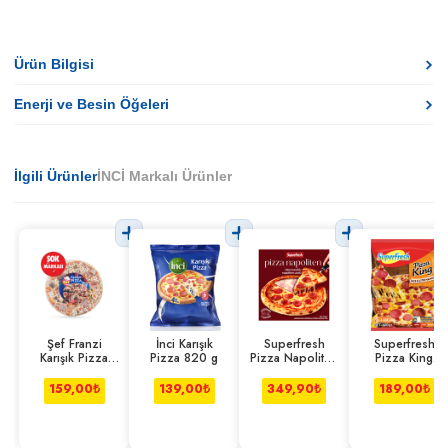
Ürün Bilgisi
Enerji ve Besin Öğeleri
İlgili Ürünler
İNCİ Markalı Ürünler
Şef Franzi
İnci Karışık
Superfresh
Superfresh
Karışık Pizza
Pizza 820 g
Pizza Napoliten
Pizza King
545 g
Dana Sucuklu
Cheddarlı 600
445 g
g
159,00
₺
139,00
₺
349,90
₺
189,00
₺