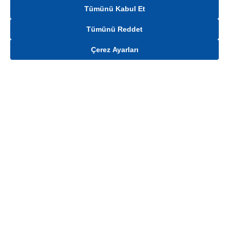
Tümünü Kabul Et
Tümünü Reddet
Çerez Ayarları
Gelince Haber Ver
Mağaza stokları ile sınırlıdır. Stoklar, satış noktası ve müşteri adresi bazında
değişiklik gösterebilir.
Bu üründen en fazla
4
adet sipariş verilebilir. Belirtilen adet üzerindeki