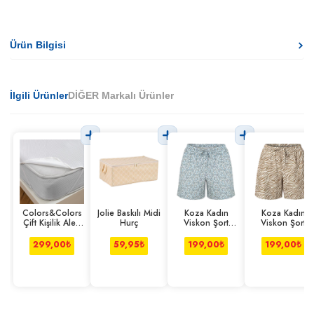
Ürün Bilgisi
İlgili Ürünler
DİĞER Markalı Ürünler
Colors&Colors
Jolie Baskılı Midi
Koza Kadın
Koza Kadın
Çift Kişilik Alez
Hurç
Viskon Şort
Viskon Şort
Lastik Kenarlı
Çiçek S-m
Zebra L-xl
299,00
₺
59,95
₺
199,00
₺
199,00
₺