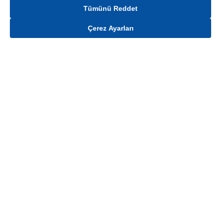
Tümünü Reddet
Çerez Ayarları
Gelince Haber Ver
Mağaza stokları ile sınırlıdır. Stoklar, satış noktası ve müşteri adresi bazında
değişiklik gösterebilir.
Bu üründen en fazla
100
adet sipariş verilebilir. Belirtilen adet üzerindeki
siparişlerin iptal edilmesi hakkı saklıdır.