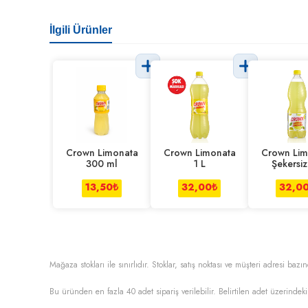
İlgili Ürünler
Crown Limonata
Crown Limonata
Crown Lim
300 ml
1 L
Şekersiz
13,50
₺
32,00
₺
32,0
Mağaza stokları ile sınırlıdır. Stoklar, satış noktası ve müşteri adresi bazın
Bu üründen en fazla
40
adet sipariş verilebilir. Belirtilen adet üzerindeki