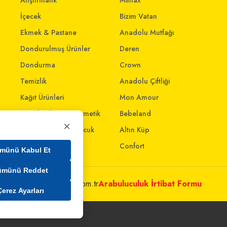
Atıştırmalık
Mintax
İçecek
Bizim Vatan
Ekmek & Pastane
Anadolu Mutfağı
Dondurulmuş Ürünler
Deren
Dondurma
Crown
Temizlik
Anadolu Çiftliği
Kağıt Ürünleri
Mon Amour
Kişisel Bakım & Kozmetik
Bebeland
×
Anne - Bebek & Çocuk
Altın Küp
Oyuncak
Confort
münü Kabul Et
ümünü Reddet
metleri@mim.sokmarket.com.tr
Arabuluculuk İrtibat Formu
Çerez Ayarları