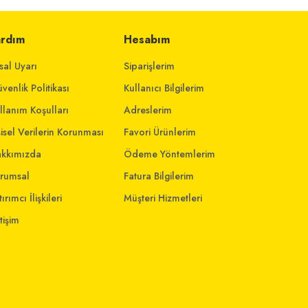
ardım
Hesabım
sal Uyarı
Siparişlerim
venlik Politikası
Kullanıcı Bilgilerim
llanım Koşulları
Adreslerim
şisel Verilerin Korunması
Favori Ürünlerim
kkımızda
Ödeme Yöntemlerim
rumsal
Fatura Bilgilerim
ırımcı İlişkileri
Müşteri Hizmetleri
etişim