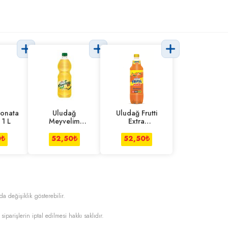
onata
Uludağ
Uludağ Frutti
 1 L
Meyvelim
Extra
Ananaslı İçecek
Mandalinalı 1 l
1 L
0
₺
52,50
₺
52,50
₺
da değişiklik gösterebilir.
 siparişlerin iptal edilmesi hakkı saklıdır.