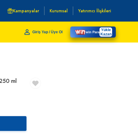
Kampanyalar
Kurumsal
Yatırımcı İlişkileri
Yükle
Giriş Yap / Üye Ol
win Para
Kazan
 250 ml