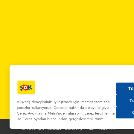
Tü
T
Alışveriş deneyiminizi iyileştirmek için internet sitemizde
çerezler kullanıyoruz. Çerezler hakkında detaylı bilgiye
Bizi Arayın:
0 850 808 00 00
Bize Yazın:
musterihiz
Çerez Aydınlatma Metni'nden
ulaşabilir, çerez tercihlerinizi
ise Çerez Ayarları butonundan gerçekleştirebilirsiniz.
©
2026
Şok Marketler Ticaret A.Ş. - Tüm Hakkı Saklıdır.