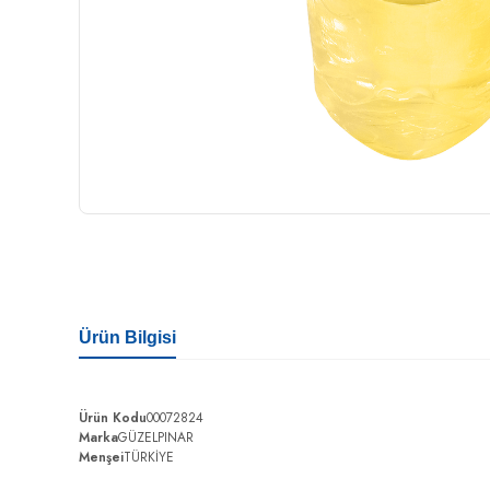
Ürün Bilgisi
Ürün Kodu
00072824
Marka
GÜZELPINAR
Menşei
TÜRKİYE