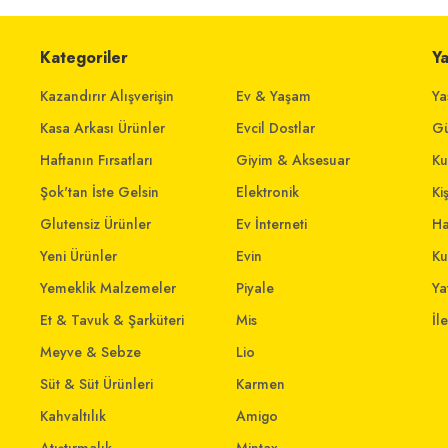
Kategoriler
Y
Kazandırır Alışverişin
Ev & Yaşam
Ya
Kasa Arkası Ürünler
Evcil Dostlar
Gü
Haftanın Fırsatları
Giyim & Aksesuar
Ku
Şok'tan İste Gelsin
Elektronik
Ki
Glutensiz Ürünler
Ev İnterneti
Ha
Yeni Ürünler
Evin
Ku
Yemeklik Malzemeler
Piyale
Yat
Et & Tavuk & Şarküteri
Mis
İl
Meyve & Sebze
Lio
Süt & Süt Ürünleri
Karmen
Kahvaltılık
Amigo