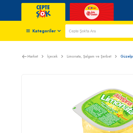
Kategoriler
Market
İçecek
Limonata, Şalgam ve Şerbet
Güzelpı