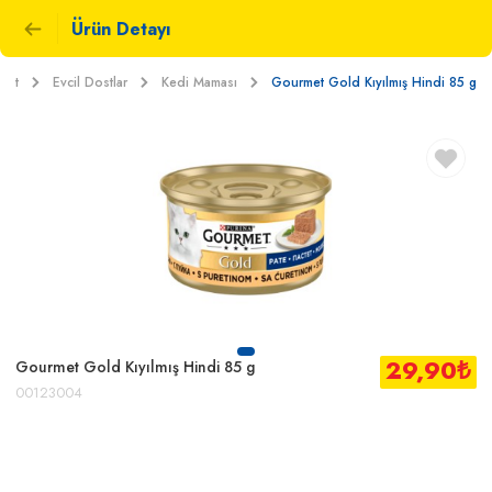
Ürün Detayı
ket
Evcil Dostlar
Kedi Maması
Gourmet Gold Kıyılmış Hindi 85 g
29,90
₺
Gourmet Gold Kıyılmış Hindi 85 g
00123004