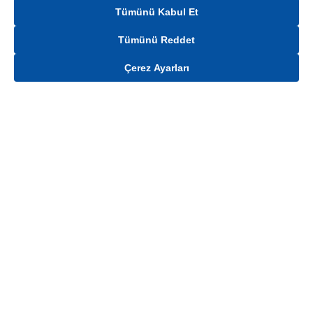
Tümünü Kabul Et
Tümünü Reddet
Çerez Ayarları
Gelince Haber Ver
Mağaza stokları ile sınırlıdır. Stoklar, satış noktası ve müşteri adresi bazında
değişiklik gösterebilir.
Bu üründen en fazla
100
adet sipariş verilebilir. Belirtilen adet üzerindeki