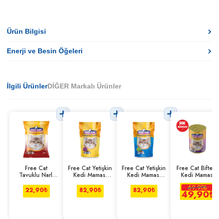
Ürün Bilgisi
Enerji ve Besin Öğeleri
İlgili Ürünler
DİĞER Markalı Ürünler
Free Cat
Free Cat Yetişkin
Free Cat Yetişkin
Free Cat Biftekli
Tavuklu Narlı
Kedi Maması
Kedi Maması
Kedi Maması
Yetişkin Kedi
Tavuklu 300 g
Somonlu 300 g
400 G
69,90
₺
Maması 100 g
22,90
₺
82,90
₺
82,90
₺
49,90
₺